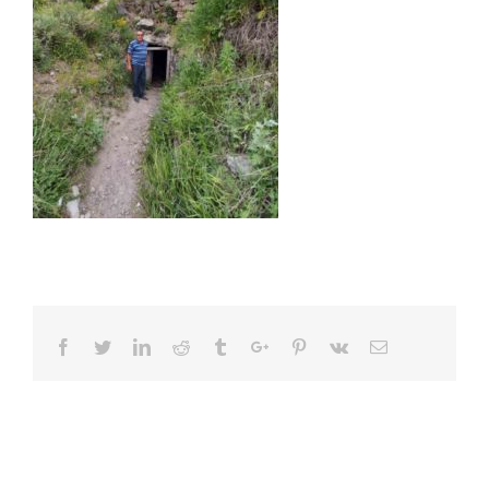
Facebook
Twitter
Linkedin
Reddit
Tumblr
Google+
Pinterest
Vk
Email