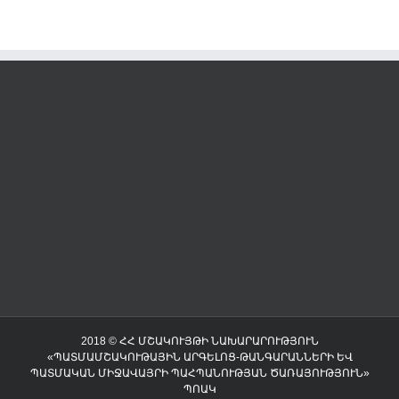
2018 © ՀՀ ՄՇԱԿՈՒՅԹԻ ՆԱԽԱՐԱՐՈՒԹՅՈՒՆ
«ՊԱՏՄԱՄՇԱԿՈՒԹԱՅԻՆ ԱՐԳԵԼՈՑ-ԹԱՆԳԱՐԱՆՆԵՐԻ ԵՎ
ՊԱՏՄԱԿԱՆ ՄԻՋԱՎԱՅՐԻ ՊԱՀՊԱՆՈՒԹՅԱՆ ԾԱՌԱՅՈՒԹՅՈՒՆ»
ՊՈԱԿ