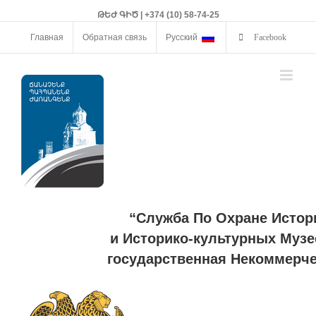
ԹԵԺ ԳԻԾ | +374 (10) 58-74-25
Главная
Обратная связь
Русский
Facebook
“Служба По Охране Истор
и Историко-культурных Музе
государственная Некоммерче