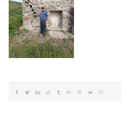
Facebook
Twitter
Linkedin
Reddit
Tumblr
Google+
Pinterest
Vk
Email