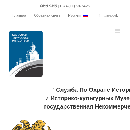
ԹԵԺ ԳԻԾ | +374 (10) 58-74-25
Главная
Обратная связь
Русский
Facebook
“Служба По Охране Истор
и Историко-культурных Музе
государственная Некоммерче