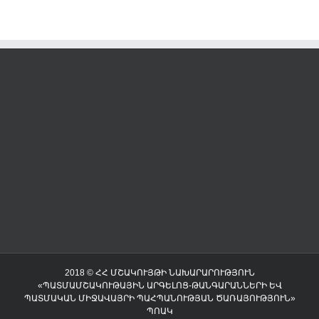
2018 © ՀՀ ՄՇԱԿՈՒՅԹԻ ՆԱԽԱՐԱՐՈՒԹՅՈՒՆ
«ՊԱՏՄԱՄՇԱԿՈՒԹԱՅԻՆ ԱՐԳԵԼՈՑ-ԹԱՆԳԱՐԱՆՆԵՐԻ ԵՎ
ՊԱՏՄԱԿԱՆ ՄԻՋԱՎԱՅՐԻ ՊԱՀՊԱՆՈՒԹՅԱՆ ԾԱՌԱՅՈՒԹՅՈՒՆ»
ՊՈԱԿ