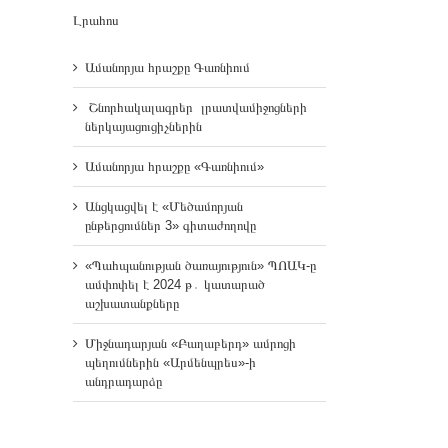
Լրահոս
Ամանորյա հրաշքը Գառնիում
Շնորհակալագրեր լրատվամիջոցների
ներկայացուցիչներին
Ամանորյա հրաշքը «Գառնիում»
Անցկացվել է «Մեծամորյան
ընթերցումներ 3» գիտաժողովը
«Պահպանության ծառայություն» ՊՈԱԿ-ը
ամփոփել է 2024 թ․ կատարած
աշխատանքները
Միջնադարյան «Բաղաբերդ» ամրոցի
պեղումներին «Արմենպրես»-ի
անդրադարձը