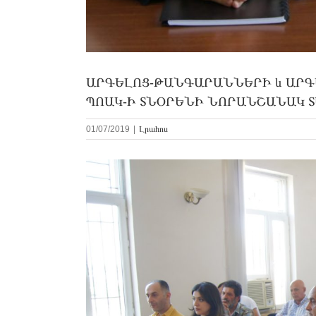
ԱՐԳԵԼՈՑ-ԹԱՆԳԱՐԱՆՆԵՐԻ և ԱՐԳ
ՊՈԱԿ-Ի ՏՆՕՐԵՆԻ ՆՈՐԱՆՇԱՆԱԿ 
01/07/2019
|
Լրահոս