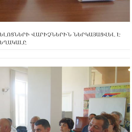
ԵԼՈՑՆԵՐԻ ՎԱՐԻՉՆԵՐԻՆ ՆԵՐԿԱՅԱՑՎԵԼ Է
ՏԵՂԱԿԱԼԸ