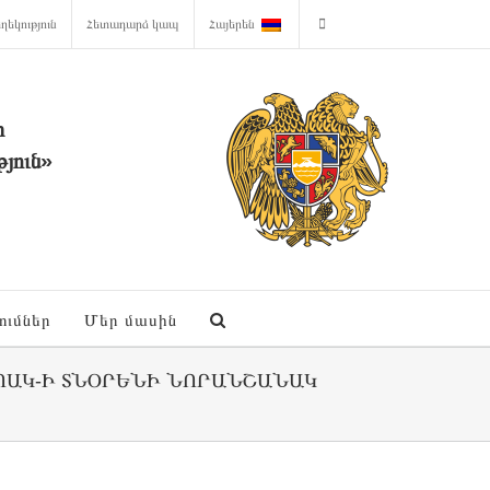
ղեկություն
Հետադարձ կապ
Հայերեն
ի
յուն»
ումներ
Մեր մասին
Կ-Ի ՏՆՕՐԵՆԻ ՆՈՐԱՆՇԱՆԱԿ Տ