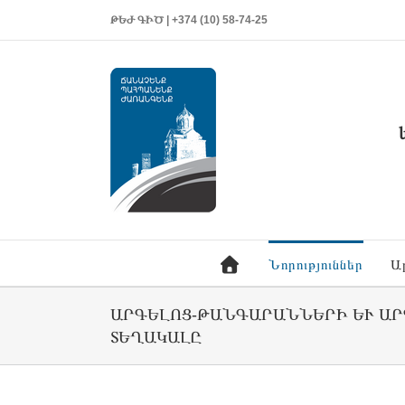
ԹԵԺ ԳԻԾ | +374 (10) 58-74-25
Նորություններ
Ա
ԱՐԳԵԼՈՑ-ԹԱՆԳԱՐԱՆՆԵՐԻ ԵՒ ԱՐ
ԵՂԱԿԱԼԸ