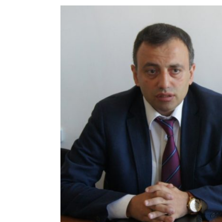
View
Larger
Image