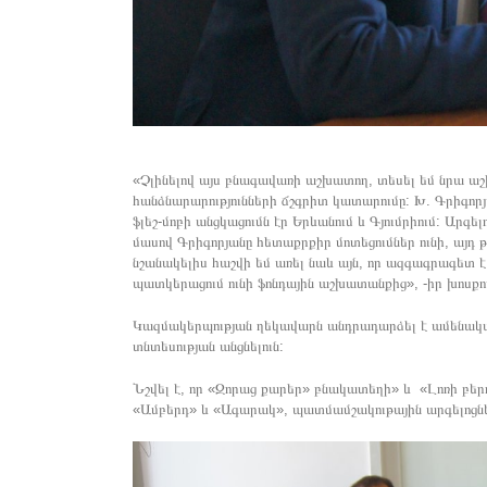
«Չլինելով այս բնագավառի աշխատող, տեսել եմ նրա ա
հանձնարարությունների ճշգրիտ կատարումը: Խ. Գրիգոր
ֆլեշ-մոբի անցկացումն էր Երևանում և Գյումրիում: Ար
մասով Գրիգորյանը հետաքրքիր մոտեցումներ ունի, այդ 
նշանակելիս հաշվի եմ առել նաև այն, որ ազգագրագետ
պատկերացում ունի ֆոնդային աշխատանքից», -իր խոսքո
Կազմակերպության ղեկավարն անդրադարձել է ամենակարև
տնտեսության անցնելուն:
Նշվել է, որ «Զորաց քարեր» բնակատեղի» և «Լոռի բե
«Ամբերդ» և «Ագարակ», պատմամշակութային արգելոցնե