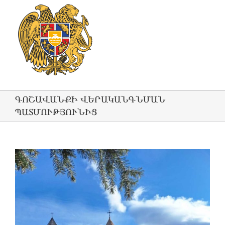
ԳՈՇԱՎԱՆՔԻ ՎԵՐԱԿԱՆԳՆՄԱՆ
ՊԱՏՄՈՒԹՅՈՒՆԻՑ
View
Larger
Image