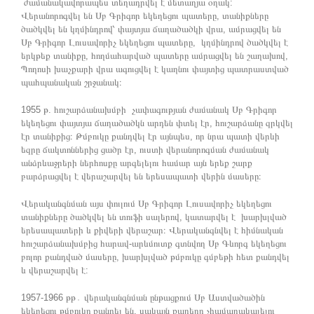
ժամանակավորապես տեղադրվել է մետաղյա օղակ:
Վերանորոգվել են Սբ Գրիգոր եկեղեցու պատերը, տանիքները
ծածկվել են կղմինդրով՝ փայտյա ճաղածածկի վրա, ամրացվել են
Սբ Գրիգոր Լուսավորիչ եկեղեցու պատերը, կղմինդրով ծածկվել է
երկթեք տանիքը, հողմահարված պատերը ամրացվել են շաղախով,
Պողոսի խաչքարի վրա ագուցվել է կաղնու փայտից պատրաստված
պահպանական շրջանակ։
1955 թ. հուշարձանախմբի չափագության ժամանակ Սբ Գրիգոր
եկեղեցու փայտյա ճաղածածկն արդեն փտել էր, հուշարձանը զրկվել
էր տանիքից։ Թմբուկը քանդվել էր այնպես, որ նրա պատի վերևի
եզրը ճակտոններից ցածր էր, ուստի վերանորոգման ժամանակ
անձրևաջրերի ներհոսքը արգելելու համար այն երեք շարք
բարձրացվել է վերաշարվել են երեսապատի վերին մասերը։
Վերականգնման այս փուլում Սբ Գրիգոր Լուսավորիչ եկեղեցու
տանիքները ծածկվել են տուֆի սալերով, կատարվել է խարխլված
երեսապատերի և քիվերի վերաշար։ Վերականգնվել է հիմնական
հուշարձանախմբից հարավ-արևմուտք գտնվող Սբ Գևորգ եկեղեցու
բոլոր քանդված մասերը, խարխլված թմբուկը գմբեթի հետ քանդվել
և վերաշարվել է:
1957-1966 թթ․ վերականգնման ընթացքում Սբ Աստվածածին
եկեղեցու թմբուկը քանդել են, սակայն քարերը չհամարակալելու