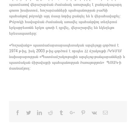
պատճառով վերաշարման ժամանակ առաջացել է քանդակազարդ
գոտու խախտում, հուշարձանների պահպանության բաժնի
պահանջով թմբուկի այդ մասը նորից քանդել են և վերահավաքել:
Թմբուկի հավաքման ժամանակ առավել պահանջվող տեղերում
երկաթբետոնե երկու գոտի է դրվել, վերաշարվել են եկեղեցու
երեսապատերը։
«Գոշավանք» պատմաճարտարապետական արգելոցը գործում է
1974 թ-ից, իսկ 2003 թ-ից գործում է որպես ՀՀ մշակույթի /ԿԳՄՍ/
նախարարության «Պատմամշակութային արգելոց-թանգարանների և
պատմական միջավայրի պահպանության ծառայություն» ՊՈԱԿ-ի
մասնաճյուղ:
Facebook
Twitter
Linkedin
Reddit
Tumblr
Google+
Pinterest
Vk
Email