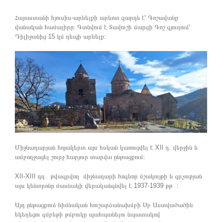
Հայաստանի հյուսիս-արևելքի արևոտ զարդն է՝ Գոշավանք
վանական համալիրը։ Գտնվում է Տավուշի մարզի Գոշ գյուղում՝
Դիլիջանից 15 կմ դեպի արևելք:
Միջնադարյան հոյակերտ այս հսկան կառուցվել է XII դ. վերջին և
ամբողջացել շուրջ հարյուր տարվա ընթացքում։
XII-XIII դդ․ թվագրվող միջնադարի հոգևոր մշակույթի և գրչության
այս կենտրոնը մասնակի վերականգնվել է 1937-1939 թթ․։
Այդ ընթացքում հիմնական հուշարձանախմբի Սբ Աստվածածին
եկեղեցու գմբեթի թմբուկը պահպանելու նպատակով