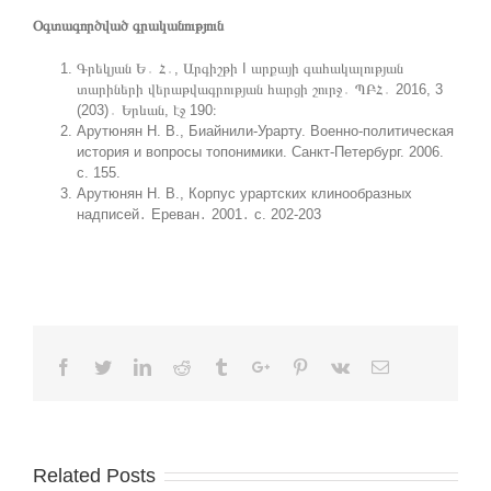
Օգտագործված գրականություն
Գրեկյան Ե․ Հ․, Արգիշթի I արքայի գահակալության
տարիների վերաթվագրության հարցի շուրջ․ ՊԲՀ․ 2016, 3
(203)․ Երևան, էջ 190։
Арутюнян Н. В., Биайнили-Урарту. Военно-политическая
история и вопросы топонимики. Санкт-Петербург. 2006.
с. 155.
Арутюнян Н. В., Корпус урартских клинообразных
надписей․ Ереван․ 2001․ с. 202-203
Facebook
Twitter
Linkedin
Reddit
Tumblr
Google+
Pinterest
Vk
Email
Related Posts