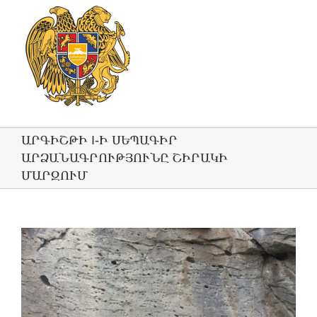
ԱՐԳԻՇԹԻ I-Ի ՍԵՊԱԳԻՐ
ԱՐՁԱՆԱԳՐՈՒԹՅՈՒՆԸ ՇԻՐԱԿԻ
ՄԱՐԶՈՒՄ
View
Larger
Image