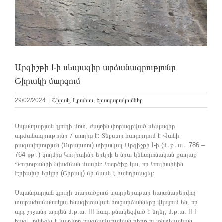
Արգիշթի I-ի սեպագիր արձանագրությունը
Շիրակի մարզում
29/02/2024
|
Շիրակ
,
Լրահոս
,
Հրապարակումներ
Սպանդարյան գյուղի մոտ, ժայռին փորագրված սեպագիր
արձանագրությունը 7 տողից է: Տեքստը հաղորդում է Վանի
թագավորության (Ուրարտու) տիրակալ Արգիշթի I-ի (մ․թ․ա․ 786 –
764 թթ․) կողմից Կուլիաինի երկրի և նրա կենտրոնական քաղաք
Դուրուբանիի նվաճման մասին։ Կարծիք կա, որ Կուլիաինին
Էրիախի երկրի (Շիրակ) մի մասն է հանդիսացել։
Սպանդարյան գյուղի տարածքում պարբերաբար հայտնաբերվող
տարաժամանակյա հնագիտական հուշարձանները վկայում են, որ
այդ շրջանը արդեն մ.թ.ա. III հազ. բնակեցված է եղել, մ.թ.ա. II-I
հազ. ունեցել է կարևոր ռազմավարական դիրք ու տնտեսական