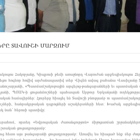
ՐԸ ՏԱՎՈՒՇԻ ՄԱՐԶՈՒՄ
կոպոս Հակոբյանը, Կիպրոսի թեմի առաջնորդ Վարուժան արքեպիսկոպոս Հեր
եղեցու հոգևոր հովիվ արժանապատիվ տեր Վիգեն ավագ քահանա Վասիլյանը 
անուչարյանի, «Պատմամշակութային արգելոց-թանգարանների եւ պատմական 
յանի, ՊՈԱԿ-ի ցուցանմուշների պահապան Արթուր Երկանյանի ուղեկցությա
 համալիրներ: Հյուրերը հիացել են Տավուշի բնությամբ ու պատմամշակութ
նակիչների, հանրակրթական դպրոցների աշակերտների հետ: Խաժակ արքեպիս
կ նաև` հերոսի պատիվը:
րահում, որտեղ «Եվրոպական ժառանգություն» միջոցառման շրջանակներ
մշտական ցուցադրությամբ:
 հետո այս թանգարանի ցուցադրությամբ: Առավել ևս հիացած ենք մեր ժող
են ամենայն հարգանքի» , -իր խոսքում նշեց Հոլիվուդի Սուրբ Կարապետ ե