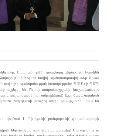
կելյանը, Սպահանի թեմի առաջնորդ գերաշնորհ Բաբկեն
Տավուշի թեմի հոգևոր հովիվ արժանապատիվ տեր Արամ
միջավայրի պահպանության ծառայություն» ՊՈԱԿ-ի ՊՄՊ
մբ այցելել են Բերդի տարածաշրջանի հուշարձաններ,
ային հուշարձաններով, ամրոցներով: Այցը ճանաչողական
կոպոս Հակոբյանի խոսքով տեղի բնակիչները կրում են
ում գործում է Դիլիջանի թանգարանի գեղանկարների
ովրդի հերոսական ոգու փայլատակումից: Սա արարող ու
կեղեցու հոգեւոր հովիվ, արժանապատիվ տեր Վիգեն ավագ