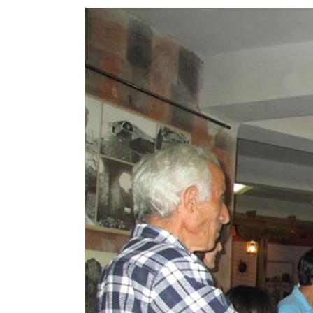
View
Larger
Image