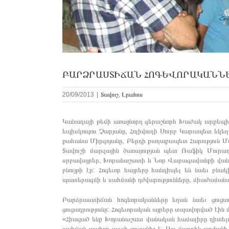
ԲԱՐՁՐԱՍՏԻՃԱՆ ՀՈԳԵՎՈՐԱԿԱՆՆԵ
20/09/2013
|
Տավուշ
,
Լրահոս
Կանադայի թեմի առաջնորդ գերաշնորհ Խաժակ արքեպիս
եպիսկոպոս Չարյանը, Հոլիվուդի Սուրբ Կարապետ եկ
քահանա Միրզոյանը, Բերդի քաղաքապետ Հարություն Մ
Տավուշի մարզային ծառայության պետ Ռաֆիկ Մուրադ
սրբավայրեր, Խորանաշատի և Նոր Վարագավանքի վանական
բնույթի էր: Հոգեւոր հայրերը հանդիպել են նաեւ բ
պատերազմի և սահմանի դժվարությունները, միաժամանա
Բարձրաստիճան հոգևորականները եղան նաեւ ցուցաս
ցուցադրությունը: Հոգեւորական այրերը տպավորված էին 
«Հիացած ենք Խորանաշատ վանական համալիրը դիտելուց
սահման պահող ազգի ցուցանիշ է: Այս մարդիկ արժանի 