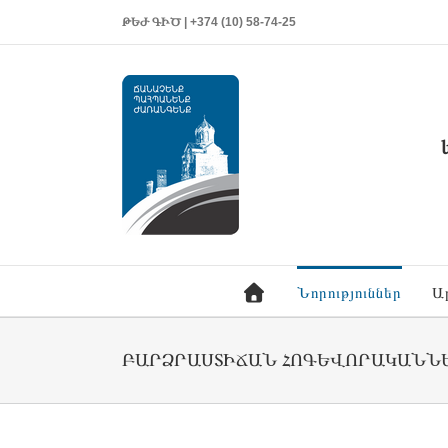
ԹԵԺ ԳԻԾ | +374 (10) 58-74-25
Նորություններ
Ա
ԲԱՐՁՐԱՍՏԻՃԱՆ ՀՈԳԵՎՈՐԱԿԱՆՆԵ