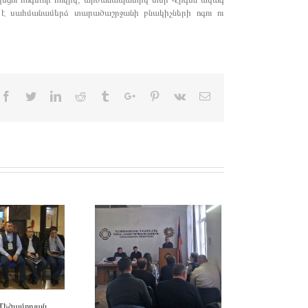
 է սահմանամերձ տարածաշրջանի բնակիչների ոգու ու
Facebook
Twitter
Linkedin
Reddit
Tumblr
Google+
Pinterest
Vk
Email
Մեծամորյան