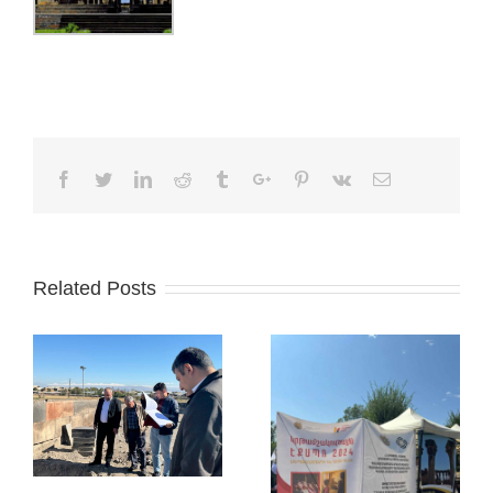
Facebook
Twitter
Linkedin
Reddit
Tumblr
Google+
Pinterest
Vk
Email
Related Posts