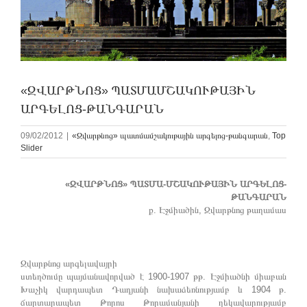
«ԶՎԱՐԹՆՈՑ» ՊԱՏՄԱՄՇԱԿՈՒԹԱՅԻՆ
ԱՐԳԵԼՈՑ-ԹԱՆԳԱՐԱՆ
09/02/2012
|
«Զվարթնոց» պատմամշակութային արգելոց-թանգարան
,
Top
Slider
«ԶՎԱՐԹՆՈՑ» ՊԱՏՄԱ-ՄՇԱԿՈՒԹԱՅԻՆ ԱՐԳԵԼՈՑ-
ԹԱՆԳԱՐԱՆ
ք. Էջմիածին, Զվարթնոց թաղամաս
Զվարթնոց արգելավայրի
ստեղծումը պայմանավորված է 1900-1907 թթ. Էջմիածնի միաբան
Խաչիկ վարդապետ Դադյանի նախաձեռնությամբ և 1904 թ.
ճարտարապետ Թորոս Թորամանյանի ղեկավարությամբ