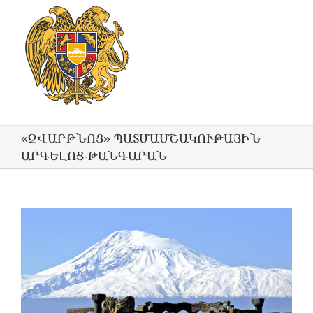
«ԶՎԱՐԹՆՈՑ» ՊԱՏՄԱՄՇԱԿՈՒԹԱՅԻՆ
ԱՐԳԵԼՈՑ-ԹԱՆԳԱՐԱՆ