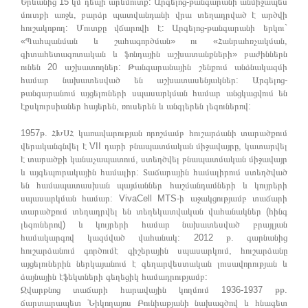
Երևանից 15 կմ դեպի արևմուտք: Արգելոց-թանգարանի անմիջապես
մուտքի առջև, բարձր պատվանդանի վրա տեղադրված է արծվի
հուշակոթող: Մուտքը վճարովի է: Արգելոց-թանգարանի երկու`
«Պահպանման և շահագործման» ու «Հանրահռչակման,
գիտահետազոտական և ֆոնդային աշխատանքների» բաժիններն
ունեն 20 աշխատողներ: Թանգարանային շենքում անձնակազմի
համար նախատեսված են աշխատասենյակներ: Արգելոց-
թանգարանում այցելուների սպասարկման համար անցկացվում են
էքսկուրսիաներ հայերեն, ռուսերեն և անգլերեն լեզուներով:
1957թ. ՀԽՍՀ կառավարության որոշմամբ հուշարձանի տարածքում
վերականգնվել է VII դարի բնապատմական միջավայրը, կատարվել
է տարածքի կանաչապատում, ստեղծվել բնապատմական միջավայր
և այգեպուրակային համալիր: Տաճարային համալիրում ստեղծված
են համապատասխան պայմաններ հաշմանդամների և կույրերի
սպասարկման համար: VivaCell MTS-ի աջակցությամբ տաճարի
տարածքում տեղադրվել են տեղեկատվական վահանակներ (հինգ
լեզուներով) և կույրերի համար նախատեսված բրայլյան
համակարգով կազմված վահանակ: 2012 թ. գարնանից
հուշարձանում գործումէ գիշերային սպասարկում, հուշարձանը
այցելուներին ներկայանում է գեղարվեստական լուսավորության և
ձայնային էֆեկտների գեղեցիկ համադրությամբ:
Զվարթնոց տաճարի հարավային կողմում 1936-1937 թթ.
ճարտարապետ Նիկողայոս Բունիաթյանի նախագծով և հնագետ