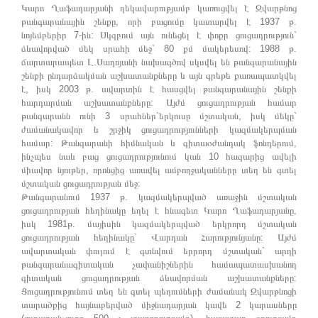
Կարո Ղաֆադարյանի ղեկավարությամբ կառուցվել է Զվարթնոց
թանգարանային շենքը, որի բացումը կատարվել է 1937 թ.
նոյեմբերիր 7-ին: Սկզբում այն ունեցել է փոքր ցուցադրություն`
ձևավորված մեկ սրահի մեջ` 80 քմ մակերեսով: 1988 թ.
ճարտարապետ Լ.Սադոյանի նախագծով սկսվել են թանգարանային
շենքի ընդարձակման աշխատանքները և այն գրեթե քառապատկվել
է, իսկ 2003 թ. ավարտին է հասցվել թանգարանային շենքի
հարդարման աշխատանքները: Այժմ ցուցադրության համար
թանգարանն ունի 3 սրահներ`երկուսը մշտական, իսկ մեկը`
ժամանակավոր և շրջիկ ցուցադրությունների կազմակերպման
համար: Թանգարանի հիմնական և գիտաօժանդակ ֆոնդերում,
ինչպես նաև բաց ցուցադրությունում կան 10 հազարից ավելի
միավոր նյութեր, որոնցից առավել ամբողջականները տեղ են գտել
մշտական ցուցադրության մեջ:
Թանգարանում 1937 թ. կազմակերպված առաջին մշտական
ցուցադրության հեղինակը եղել է հնագետ Կարո Ղաֆադարյանը,
իսկ 1981թ. մայիսին կազմակերպված երկրորդ մշտական
ցուցադրության հեղինակը` Վարդան Հարությունյանը: Այժմ
ավարտական փուլում է գտնվում երրորդ մշտական` արդի
թանգարանագիտական չափանիշներին համապատասխանող
գիտական ցուցադրության ձևավորման աշխատանքները:
Ցուցադրությունում տեղ են գտել պեղումների ժամանակ Զվարթնոցի
տարածքից հայնաբերված միջնադարյան կավե 2 կարասները