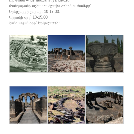
Էլ. Փոստ –hushardzan@yandex.ru
Թանգարանի աշխատանքային օրերն ու ժամերը`
Երեքշաբթի-շաբաթ, 10-17.30:
Կիրակի օրը` 10-15.00
Հանգստյան օրը` Երկուշաբթի: