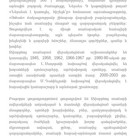
(յուրաքանչյուրը 500 լ տարողությամբ), հայատառ գրությամբ
արևային բոլորակ ժամացույցը, Ներսես Գ կաթողիկոսի թողած
«Ներսեսն է կառուցել, հիշեցե՛ք» հունատառ արձանագրությունը,
«Յոհան» մակագրությամբ շինարար վարպետի բարձրաքանդակը,
ինչպես նաև տաճարից մնացած այլ զարդաքանդակ բեկորներ:
Ցուցադրվելու է ոչ միայն տաճարական համալիրի
ճարտարապետությունը, այլև պեղածո նյութեր. բազմերանգ
խեցեղենի և զարդերի նմուշներ, մետաղյա գործիքներ, գամեր և
խոփեր:
Զվարթնոց տաճարում վերականգնման աշխատանքներ են
կատարվել 1945, 1958, 1962, 1966-1967 թթ: 1980-90-ական թթ.
ճարտարապետ Լ.Սադոյանի նախագծով վերականգնվել են
խորանների սյունաշարերը, արծվախոյակ սյուները, տաճարի
առաջին աստիճանի պատերի ստորին մասը: 2000-2003 թթ.
ճարտարապետ Մ.Դանիելյանի նախագծով վերականգնվել է
հարավային կամարաշարը և արևմտյան շքամուտքը:
Բացօթյա ցուցադրությունում ցուցադրվում են Զվարթնոց տաճարի
ավերակների ամրակայած և մասնակի վերականգնած պատերի
մնացորդներ, սյուների խարիսխներ, բներ, զամբյուղախոյակ և
արծվախոյակ սյունաշարեր, կամարներ, բարավորների քիվեր,
թաղակապ ծածկերի կրաշաղախե խոշոր զանգվածքներ,
մկրտության ավազան, ջրհոր, տաճարից պահպանված
զարդաքանդակներ, տաճարի հարավ-արևմտյան մասում գտնվող