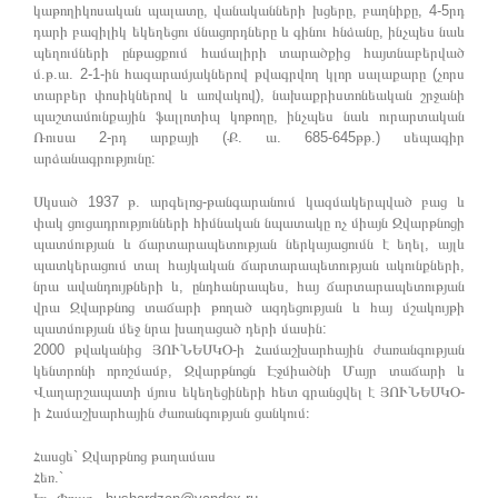
կաթողիկոսական պալատը, վանականների խցերը, բաղնիքը, 4-5րդ
դարի բազիլիկ եկեղեցու մնացորդները և գինու հնձանը, ինչպես նաև
պեղումների ընթացքում համալիրի տարածքից հայտնաբերված
մ.թ.ա. 2-1-ին հազարամյակներով թվագրվող կլոր սալաքարը (չորս
տարբեր փոսիկներով և առվակով), նախաքրիստոնեական շրջանի
պաշտամունքային ֆալլոտիպ կոթողը, ինչպես նաև ուրարտական
Ռուսա 2-րդ արքայի (Ք. ա. 685-645թթ.) սեպագիր
արձանագրությունը:
Սկսած 1937 թ. արգելոց-թանգարանում կազմակերպված բաց և
փակ ցուցադրությունների հիմնական նպատակը ոչ միայն Զվարթնոցի
պատմության և ճարտարապետության ներկայացումն է եղել, այլև
պատկերացում տալ հայկական ճարտարապետության ակունքների,
նրա ավանդույթների և, ընդհանրապես, հայ ճարտարապետության
վրա Զվարթնոց տաճարի թողած ազդեցության և հայ մշակույթի
պատմության մեջ նրա խաղացած դերի մասին:
2000 թվականից ՅՈՒՆԵՍԿՕ-ի Համաշխարհային ժառանգության
կենտրոնի որոշմամբ, Զվարթնոցն Էջմիածնի Մայր տաճարի և
Վաղարշապատի մյուս եկեղեցիների հետ գրանցվել է ՅՈՒՆԵՍԿՕ-
ի Համաշխարհային ժառանգության ցանկում։
Հասցե` Զվարթնոց թաղամաս
Հեռ.`