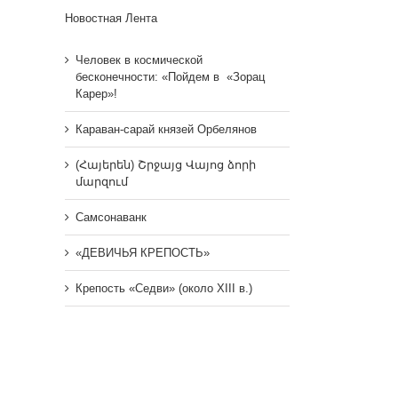
Новостная Лента
Человек в космической
бесконечности: «Пойдем в «Зорац
Карер»!
Караван-сарай князей Орбелянов
(Հայերեն) Շրջայց Վայոց ձորի
մարզում
Самсонаванк
«ДЕВИЧЬЯ КРЕПОСТЬ»
Крепость «Седви» (около XIII в.)