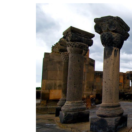
View
Larger
Image