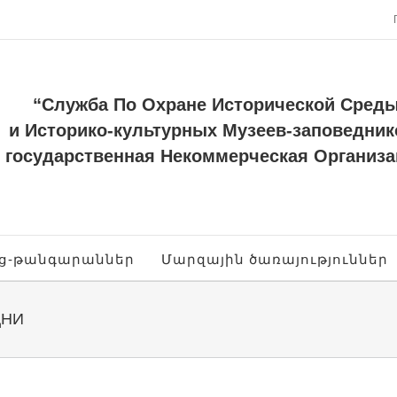
“Служба По Охране Исторической Сред
и Историко-культурных Музеев-заповедник
государственная Некоммерческая Организа
ոց-թանգարաններ
Մարզային ծառայություններ
ДНИ