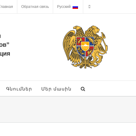
Главная
Обратная связь
Русский
ы
ов”
ция
Գնումներ
Մեր մասին