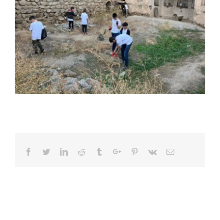
Facebook
Twitter
Linkedin
Reddit
Tumblr
Google+
Pinterest
Vk
Email