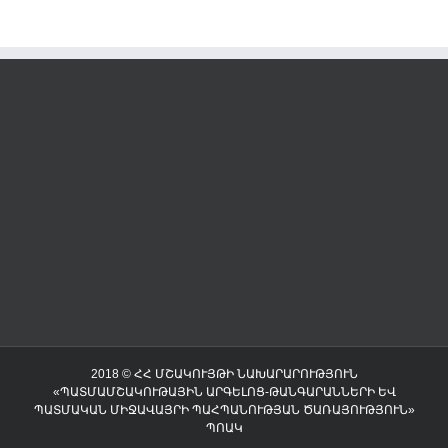
2018 © ՀՀ ՄՇԱԿՈՒՅԹԻ ՆԱԽԱՐԱՐՈՒԹՅՈՒՆ
«ՊԱՏՄԱՄՇԱԿՈՒԹԱՅԻՆ ԱՐԳԵԼՈՑ-ԹԱՆԳԱՐԱՆՆԵՐԻ ԵՎ
ՊԱՏՄԱԿԱՆ ՄԻՋԱՎԱՅՐԻ ՊԱՀՊԱՆՈՒԹՅԱՆ ԾԱՌԱՅՈՒԹՅՈՒՆ»
ՊՈԱԿ