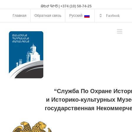
ԹԵԺ ԳԻԾ | +374 (10) 58-74-25
Главная
Обратная связь
Русский
Facebook
“Служба По Охране Истор
и Историко-культурных Музе
государственная Некоммерче