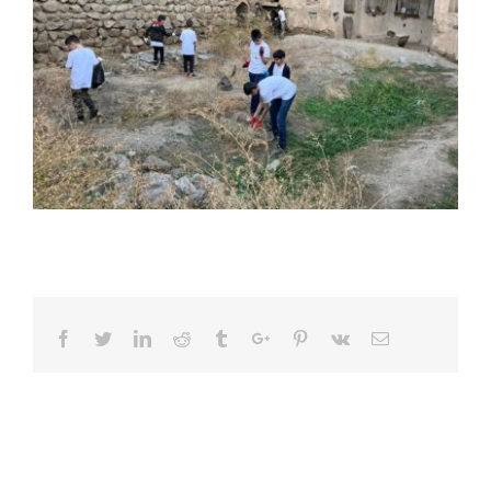
Facebook
Twitter
Linkedin
Reddit
Tumblr
Google+
Pinterest
Vk
Email