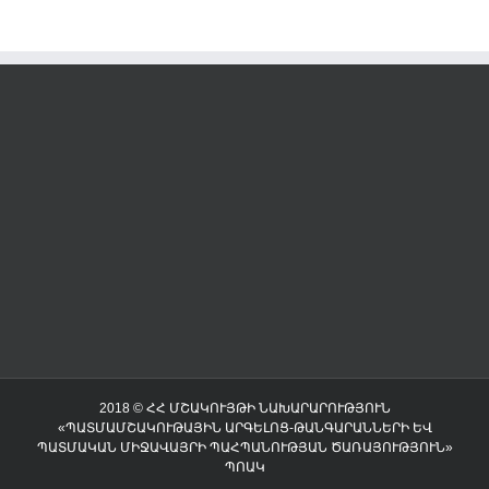
2018 © ՀՀ ՄՇԱԿՈՒՅԹԻ ՆԱԽԱՐԱՐՈՒԹՅՈՒՆ
«ՊԱՏՄԱՄՇԱԿՈՒԹԱՅԻՆ ԱՐԳԵԼՈՑ-ԹԱՆԳԱՐԱՆՆԵՐԻ ԵՎ
ՊԱՏՄԱԿԱՆ ՄԻՋԱՎԱՅՐԻ ՊԱՀՊԱՆՈՒԹՅԱՆ ԾԱՌԱՅՈՒԹՅՈՒՆ»
ՊՈԱԿ