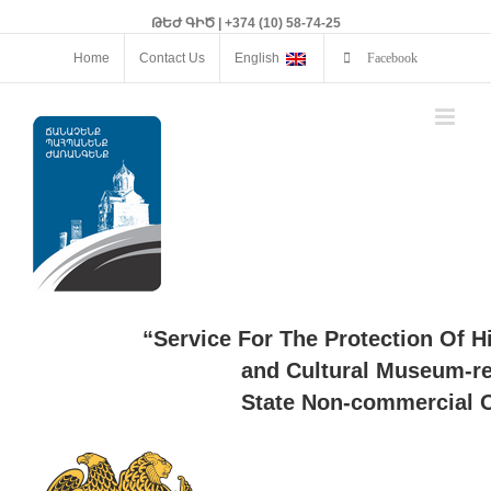
ԹԵԺ ԳԻԾ | +374 (10) 58-74-25
Home
Contact Us
English
Facebook
“Service For The Protection Of H
and Cultural Museum-re
State Non-commercial O