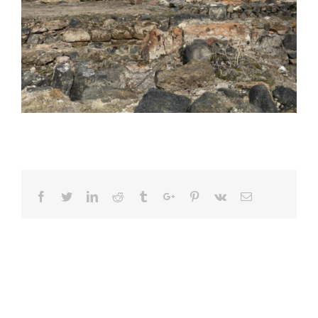
Facebook
Twitter
Linkedin
Reddit
Tumblr
Google+
Pinterest
Vk
Email