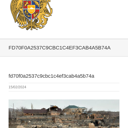
FD70F0A2537C9CBC1C4EF3CAB4A5B74A
fd70f0a2537c9cbc1c4ef3cab4a5b74a
15/02/2024