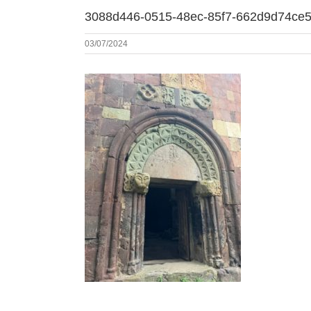
3088d446-0515-48ec-85f7-662d9d74ce
03/07/2024