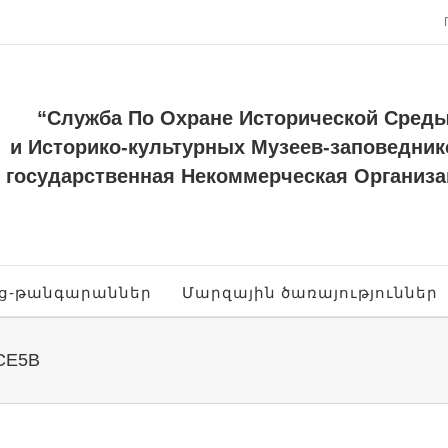
“Служба По Охране Исторической Сред
и Историко-культурных Музеев-заповедник
государственная Некоммерческая Организа
ոց-թանգարաններ
Մարզային ծառայություններ
CE5B