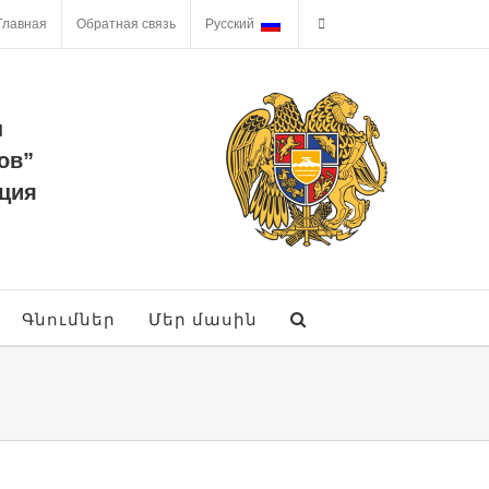
Главная
Обратная связь
Русский
ы
ов”
ция
Գնումներ
Մեր մասին