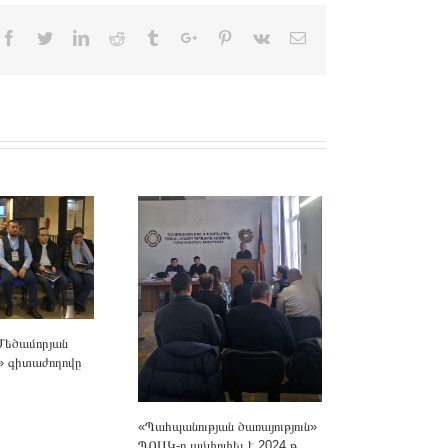
Facebook
Twitter
Linkedin
Reddit
Tumblr
Google+
Pinterest
Vk
Email
Մեծամորյան
3» գիտաժողովը
«Պահպանության ծառայություն»
ՊՈԱԿ-ը ամփոփել է 2024 թ․