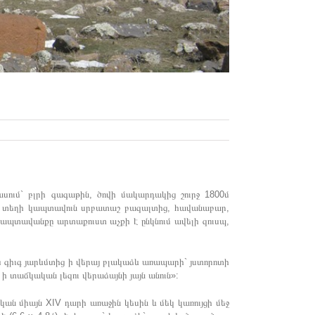
սում` բլրի գագաթին, ծովի մակարդակից շուրջ 1800մ
թ. տեղի կապտավուն սրբատաշ բազալտից, հավանաբար,
Կապտավանքը արտաքուստ աչքի է ընկնում ավելի զուսպ,
ս գիւգ յարևմտից ի վերայ բլակաձև առապարի` յստորոտի
 ի տաճկական լեզու վերաձայնի յայն անուն»:
ն միայն XIV դարի առաջին կեսին և մեկ կառույցի մեջ