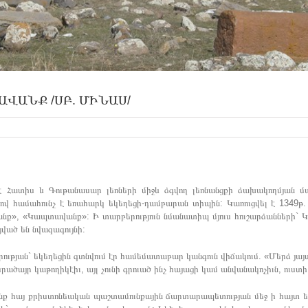
ԱՎԱՆՔ /ՍԲ. ՄԻՆԱՍ/
 Հատիս և Գութանասար լեռների միջև ձգվող լեռնանցքի ձախակողմյան մա
վ համահունչ է եռահարկ եկեղեցի-դամբարան տիպին: Կառուցվել է 1349
վանք», «Կապտավանք»: Ի տարբերություն նմանատիպ մյուս հուշարձանների` 
ված են նվազագույնի:
ւթյան` եկեղեցին գտնվում էր համեմատաբար կանգուն վիճակում. «Մերձ յայ
ծայր կաթողիկէիւ, այլ չունի գրուած ինչ հայացի կամ անվանակոչիւն, ուստի
ք հայ քրիստոնեական պաշտամունքային ճարտարապետության մեջ ի հայտ եկա