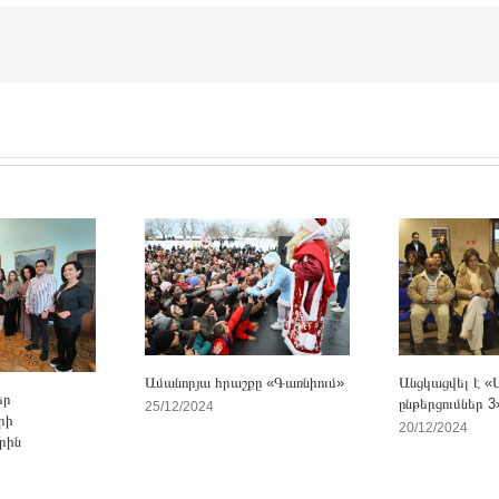
Անցկացվել է «
Ամանորյա հրաշքը «Գառնիում»
եր
ընթերցումներ 
25/12/2024
րի
20/12/2024
րին