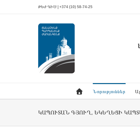
ԹԵԺ ԳԻԾ | +374 (10) 58-74-25
Նորություններ
Ա
ԿԱՊՈՒՏԱՆ ԳՅՈՒՂ, ԵԿԵՂԵՑԻ ԿԱՊՏ