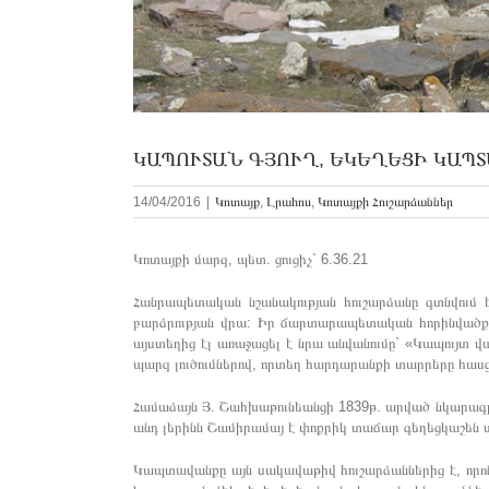
ԿԱՊՈՒՏԱՆ ԳՅՈՒՂ, ԵԿԵՂԵՑԻ ԿԱՊՏ
14/04/2016
|
Կոտայք
,
Լրահոս
,
Կոտայքի Հուշարձաններ
Կոտայքի մարզ, պետ. ցուցիչ` 6.36.21
Հանրապետական նշանակության հուշարձանը գտնվում է
բարձրության վրա: Իր ճարտարապետական հորինվածքո
այստեղից էլ առաջացել է նրա անվանումը` «Կապույտ 
պարզ լուծումներով, որտեղ հարդարանքի տարրերը հասց
Համաձայն Յ. Շահխաթունեանցի 1839թ. արված նկարագրո
անդ լերինն Շամիրամայ է փոքրիկ տաճար գեղեցկաշեն սրա
Կապտավանքը այն սակավաթիվ հուշարձաններից է, որոն