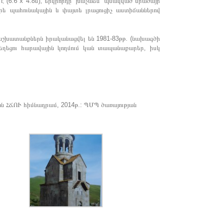
 է (6.6 x 4.8մ), երկրորդը` խաչաձև` պսակված սրածայր
արե պահունակային և փայտե լրացուցիչ աստիճաններով
 աշխատանքներն իրականացվել են 1981-83թթ. (նախագծի
կեղեցու հարավային կողմում կան տապանաքարեր, իսկ
ն ՀՃՈՒ հիմնադրամ, 2014թ.: ՊՄՊ ծառայության