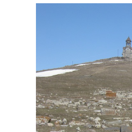
View
Larger
Image