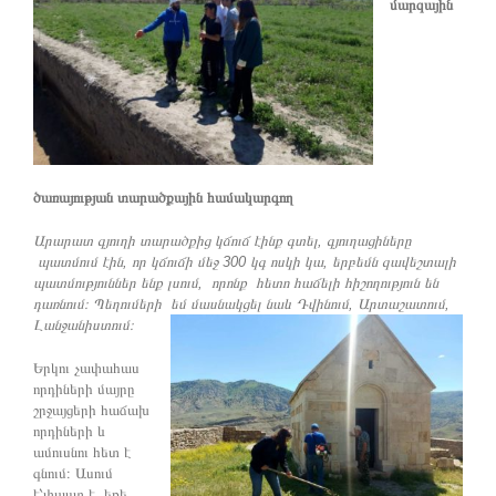
մարզային
ծառայության տարածքային համակարգող
Արարատ գյուղի տարածքից կճուճ էինք գտել, գյուղացիները
պատմում էին, որ կճուճի մեջ 300 կգ ոսկի կա, երբեմն զավեշտալի
պատմություններ ենք լսում, որոնք հետո հաճելի հիշողություն են
դառնում։ Պեղումերի եմ մասնակցել նաև Դվինում, Արտաշատում,
Լանջանիստում։
Երկու չափահաս
որդիների մայրը
շրջայցերի հաճախ
որդիների և
ամուսնու հետ է
գնում։ Ասում
է՝փաստ է, եթե