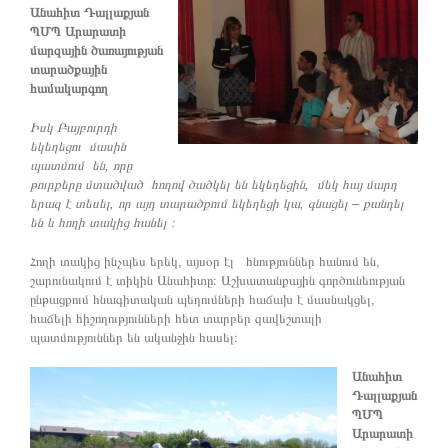
Անահիտ Դալլաքյան
ՊՄՊ Արարատի
մարզային ծառայության
տարածքային
համակարգող
Իսկ Բայբուրդի
եկեղեցու մասին
պատմում են, որը
թուրքերը մտածված հողով ծածկել են եկեղեցին, մեկ հայ մարդ
երազ է տեսել, որ այդ տարածքում եկեղեցի կա, գնացել – քանդել
են և հողի տակից հանել ։
Հողի տակից ինչպես երեկ, այսօր էլ հնություններ հանում են,
շարունակում է տիկին Անահիտը։ Աշխատանքային գործունեության
ընթացքում հնագիտական պեղումների հաճախ է մասնակցել,
հաճելի հիշողությունների հետ տարբեր զավեշտալի
պատմություններ են ականջին հասել։
Անահիտ
Դալլաքյան
ՊՄՊ
Արարատի