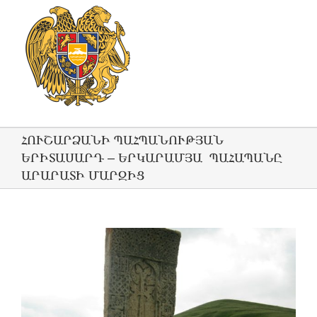
ՀՈՒՇԱՐՁԱՆԻ ՊԱՀՊԱՆՈՒԹՅԱՆ
ԵՐԻՏԱՍԱՐԴ – ԵՐԿԱՐԱՄՅԱ ՊԱՀԱՊԱՆԸ
ԱՐԱՐԱՏԻ ՄԱՐԶԻՑ
View
Larger
Image