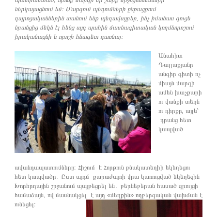
ներկայացնում եմ։ Մարզում պեղումների ընթացքում
դպրոցականներին տանում ենք պեղավայրեր, ինչ իմանաս գուցե
նրանցից մեկն էլ հենց այդ պահին մասնագիտական կողմնորոշում
իրականացնի և որոշի հնագետ դառնալ։
Անահիտ
Դալլաքյանը
անգիր գիտի ոչ
միայն մարզի
ամեն խաչքարի
ու վանքի տեղն
ու դիրքը, այլև՝
դրանց հետ
կապված
ավանդապատումները։ Հիշում է Հորթուն բնակատեղիի եկեղեցու
հետ կապվածը․ Ըստ այդմ քարաժայռի վրա կառուցված եկեղեցին
Խորհրդային շրջանում պայթեցրել են․ բերնեբերան հասած զրույցի
համաձայն, ով մասնակցել է այդ «մեղքին» ողբերգական վախճան է
ունեցել։