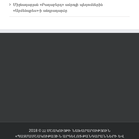
Միջնադարյան «Բաղաբերդ» ամրոցի պեղումներին
«Արմենպրես»-ի անդրադարձը
2018 © ՀՀ ՄՇԱԿՈՒՅԹԻ ՆԱԽԱՐԱՐՈՒԹՅՈՒՆ
«ՊԱՏՄԱՄՇԱԿՈՒԹԱՅԻՆ ԱՐԳԵԼՈՑ-ԹԱՆԳԱՐԱՆՆԵՐԻ ԵՎ