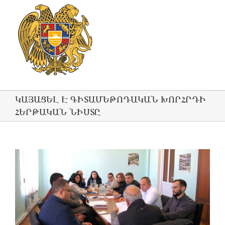
ԿԱՅԱՑԵԼ Է ԳԻՏԱՄԵԹՈԴԱԿԱՆ ԽՈՐՀՐԴԻ
ՀԵՐԹԱԿԱՆ ՆԻՍՏԸ
View
Larger
Image