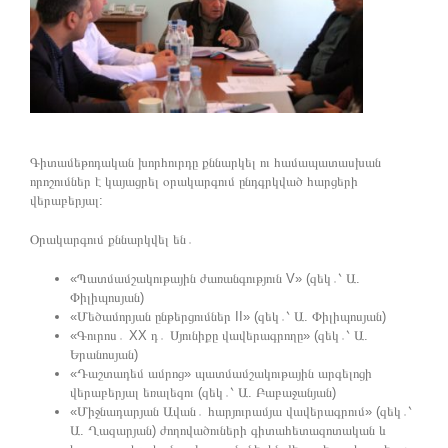
Գիտամեթոդական խորհուրդը քննարկել ու համապատասխան
որոշումներ է կայացրել օրակարգում ընդգրկված հարցերի
վերաբերյալ:
Օրակարգում քննարկվել են․
«Պատմամշակութային ժառանգություն V» (զեկ․՝ Ա.
Փիլիպոսյան)
«Մեծամորյան ընթերցումներ II» (զեկ․՝ Ա. Փիլիպոսյան)
«Գուրոս․ XX դ․ Սյունիքը վավերագրողը» (զեկ․՝ Ա.
Երանոսյան)
«Դաշտադեմ ամրոց» պատմամշակութային արգելոցի
վերաբերյալ եռալեզու (զեկ․՝ Ա. Բաբաջանյան)
«Միջնադարյան Ավան․ հարյուրամյա վավերագրում» (զեկ․՝
Ա. Ղազարյան) ժողովածուների գիտահետազոտական և