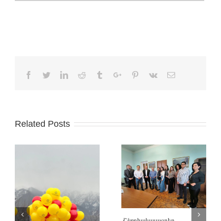
Facebook
Twitter
Linkedin
Reddit
Tumblr
Google+
Pinterest
Vk
Email
Related Posts
Շնորհակալագրեր