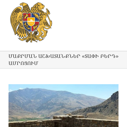
ՄԱՔՐՄԱՆ ԱՇԽԱՏԱՆՔՆԵՐ «ՏԱՓԻ ԲԵՐԴ»
ԱՄՐՈՑՈՒՄ
View
Larger
Image