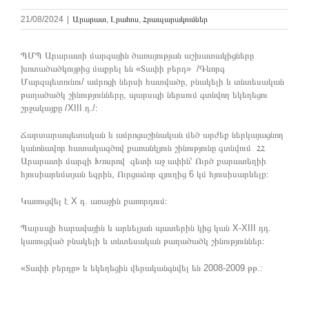
21/08/2024
|
Արարատ
,
Լրահոս
,
Հրապարակումներ
ՊՄՊ Արարատի մարզային ծառայության աշխատակիցները
խոտածածկույթից մաքրել են «Տափի բերդ» /Գևորգ
Մարզպետունու/ ամրոցի ներսի հատվածը, բնակելի և տնտեսական
թաղածածկ շինությունները, պարսպի ներսում գտնվող եկեղեցու
շրջակայքը /XIII դ./։
Ճարտարապետական և ամրոցաշինական մեծ արժեք ներկայացնող
կանոնավոր հատակագծով քառանկյուն շինությունը գտնվում ՀՀ
Արարատի մարզի Խոսրով գետի աջ ափին՝ Ուրծ քարատեղիի
հյուսիարևմտյան եզրին, Ուրցաձոր գյուղից 6 կմ հյուսիսարևելք։
Կառուցվել է X դ. առաջին քառորդում։
Պարսպի հարավային և արևելյան պատերին կից կան X-XIII դդ.
կառուցված բնակելի և տնտեսական թաղածածկ շինություններ։
«Տափի բերդը» և եկեղեցին վերականգնվել են 2008-2009 թթ.: