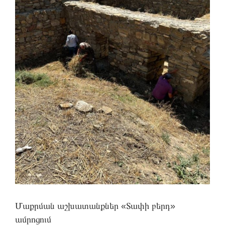
Մաքրման աշխատանքներ «Տափի բերդ»
ամրոցում