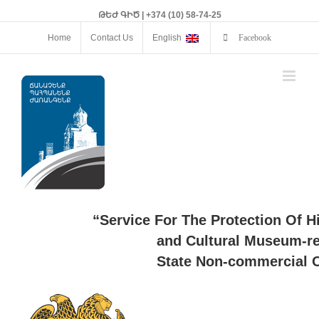
ԹԵԺ ԳԻԾ | +374 (10) 58-74-25
Home
Contact Us
English
Facebook
“Service For The Protection Of H
and Cultural Museum-re
State Non-commercial O