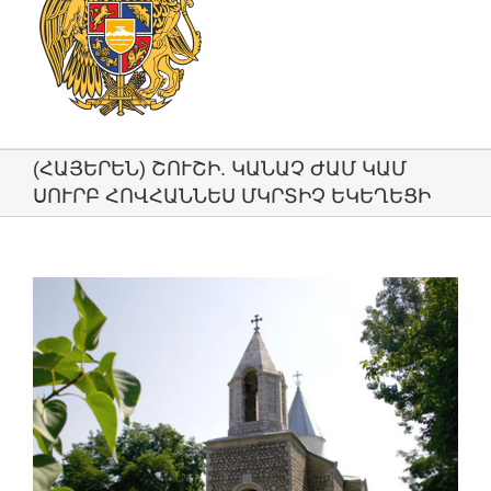
(ՀԱՅԵՐԵՆ) ՇՈՒՇԻ. ԿԱՆԱՉ ԺԱՄ ԿԱՄ
ՍՈՒՐԲ ՀՈՎՀԱՆՆԵՍ ՄԿՐՏԻՉ ԵԿԵՂԵՑԻ
View
Larger
Image