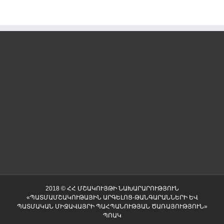
2018 © ՀՀ ՄՇԱԿՈՒՅԹԻ ՆԱԽԱՐԱՐՈՒԹՅՈՒՆ
«ՊԱՏՄԱՄՇԱԿՈՒԹԱՅԻՆ ԱՐԳԵԼՈՑ-ԹԱՆԳԱՐԱՆՆԵՐԻ ԵՎ
ՊԱՏՄԱԿԱՆ ՄԻՋԱՎԱՅՐԻ ՊԱՀՊԱՆՈՒԹՅԱՆ ԾԱՌԱՅՈՒԹՅՈՒՆ»
ՊՈԱԿ