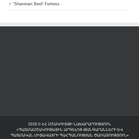
“Shamiram Berd” Fortress
2018 © ՀՀ ՄՇԱԿՈՒՅԹԻ ՆԱԽԱՐԱՐՈՒԹՅՈՒՆ
«ՊԱՏՄԱՄՇԱԿՈՒԹԱՅԻՆ ԱՐԳԵԼՈՑ-ԹԱՆԳԱՐԱՆՆԵՐԻ ԵՎ
ՊԱՏՄԱԿԱՆ ՄԻՋԱՎԱՅՐԻ ՊԱՀՊԱՆՈՒԹՅԱՆ ԾԱՌԱՅՈՒԹՅՈՒՆ»