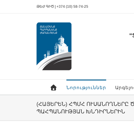
ԹԵԺ ԳԻԾ | +374 (10) 58-74-25
“
Նորություններ
Արգել
(ՀԱՅԵՐԵՆ) ՀՊՄՀ ՈՒՍԱՆՈՂՆԵՐԸ
ՊԱՀՊԱՆՈՒԹՅԱՆ ԽՆԴԻՐՆԵՐԻՆ