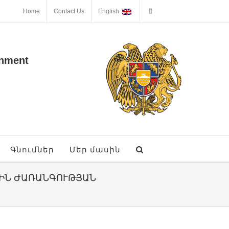
Home
Contact Us
English
onment
Գնումներ
Մեր մասին
ՅԻՆ ԺԱՌԱՆԳՈՒԹՅԱՆ