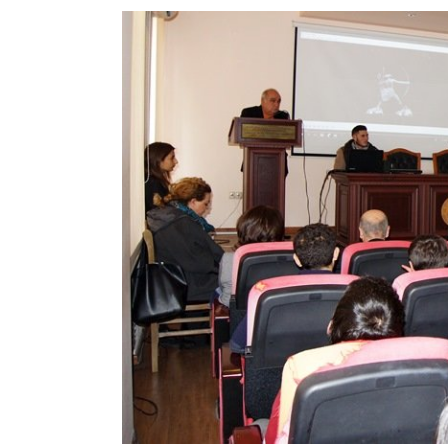
View
Larger
Image