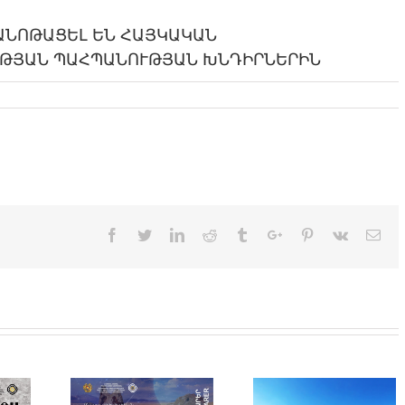
ԾԱՆՈԹԱՑԵԼ ԵՆ ՀԱՅԿԱԿԱՆ
ԹՅԱՆ ՊԱՀՊԱՆՈՒԹՅԱՆ ԽՆԴԻՐՆԵՐԻՆ
Facebook
Twitter
Linkedin
Reddit
Tumblr
Google+
Pinterest
Vk
Ema