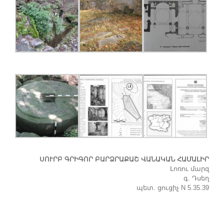
ՍՈՒՐԲ ԳՐԻԳՈՐ ԲԱՐՁՐԱՔԱՇ ՎԱՆԱԿԱՆ ՀԱՄԱԼԻՐ
Լոռու մարզ
գ. Դսեղ
պետ. ցուցիչ N 5.35.39