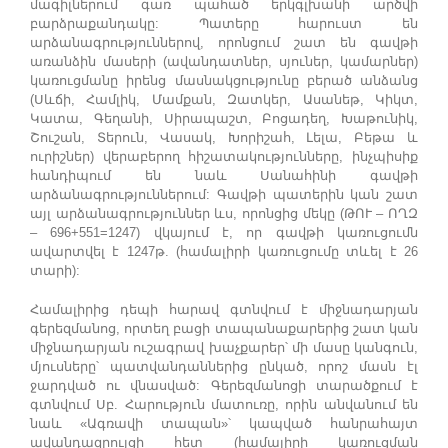
մագիլներում գառ պահած երկգլխանի արծվի
բարձրաքանդակը: Պատերը հարուստ են
արձանագրություններով, որոնցում շատ են գավթի
առանձին մասերի (ավանդատներ, սյուներ, կամարներ)
կառուցմանը իրենց մասնակցությունը բերած անձանց
(Սևճի, Համլիկ, Մամքան, Զատկեր, Ասանեթ, Կիկտ,
Կատա, Գեղանի, Սիրապաշտ, Բոցադեղ, Խաթունիկ,
Շուշան, Տերուն, Վասակ, Խորիշահ, Լելա, Բեթա և
ուրիշներ) վերաբերող հիշատակությունները, ինչպիսիք
հանդիպում են նաև Սանահինի գավթի
արձանագրություններում: Գավթի պատերին կան շատ
այլ արձանագրություններ ևս, որոնցից մեկը (ԹՈՒ – ՈՂԶ
– 696+551=1247) վկայում է, որ գավթի կառուցումն
ավարտվել է 1247թ. (համալիրի կառուցումը տևել է 26
տարի):
Համալիրից դեպի հարավ գտնվում է միջնադարյան
գերեզմանոց, որտեղ բացի տապանաքարերից շատ կան
միջնադարյան ուշագրավ խաչքարեր՝ մի մասը կանգուն,
մյուսները՝ պատվանդաններից ընկած, որոշ մասն էլ
ջարդված ու վնասված: Գերեզմանոցի տարածքում է
գտնվում Սբ. Հարություն մատուռը, որին անվանում են
նաև «Ագռավի տապան»՝ կապված հանրահայտ
ավանդազրույցի հետ (համալիրի կառուցման