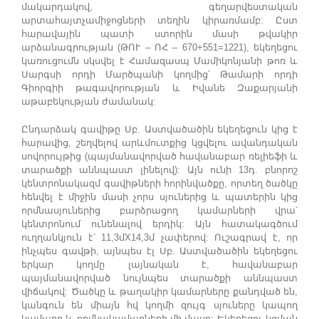
մակարդակով, գեղարվեստական
արտահայտչամիջոցների տեղին կիրառմամբ: Ըստ
հարավային պատի ստորին մասի թվակիր
արձանագրության (ԹՈՒ – ՈՀ – 670+551=1221), եկեղեցու
կառուցումն սկսվել է Համազասպ Մամիկոնյանի թոռ և
Սարգսի որդի Մարծպանի կողմից՝ Թամարի որդի
Գիորգիի թագավորության և Իվանե Զաքարյանի
աթաբեկության ժամանակ:
Ընդարձակ գավիթը Սբ. Աստվածածին եկեղեցուն կից է
հարավից, շեղվելով արևմուտքից կցվելու ավանդական
սովորույթից (պայմանավորված հավանաբար ռելիեֆի և
տարածքի աննպաստ լինելով): Այն ունի 13դ. բնորոշ
կենտրոնակազմ գավիթների հորինվածքը, որտեղ ծածկը
հենվել է միջին մասի չորս սյուներից և պատերին կից
որմնասյուներից բարձրացող կամարների վրա՝
կենտրոնում ունենալով երդիկ: Այն հատակագծում
ուղղանկյուն է՝ 11,3մX14,3մ չափերով: Ուշագրավ է, որ
ինչպես գավթի, այնպես էլ Սբ. Աստվածածին եկեղեցու
երկար կողմը լայնական է, հավանաբար
պայմանավորված նույնպես տարածքի աննպաստ
վիճակով: Ծածկը և թաղակիր կամարները քանդված են,
կանգուն են միայն հվ կողմի զույգ սյուները կապող
կամարը և որմնակամարների մի մասը: Եկեղեցու կցման