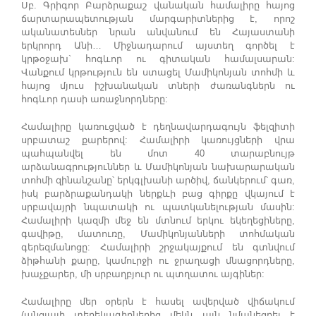
Սբ. Գրիգոր Բարձրաքաշ վանական համալիրը հայոց
ճարտարապետության մարգարիտներից է, որոշ
ականատեսներ նրան անվանում են Հայաստանի
երկրորդ Անի… Միջնադարում այստեղ գործել է
կրթօջախ` հոգևոր ու գիտական համալսարան:
Վանքում կրթություն են ստացել Մամիկոնյան տոհմի և
հայոց մյուս իշխանական տների ժառանգներն ու
հոգևոր դասի առաջնորդները:
Համալիրը կառուցված է դեղնավարդագույն ֆելզիտի
սրբատաշ քարերով: Համալիրի կառույցների վրա
պահպանվել են մոտ 40 տարաբնույթ
արձանագրություններ և Մամիկոնյան նախարարական
տոհմի զինանշանը՝ երկգլխանի արծիվ, ճանկերում՝ գառ,
իսկ բարձրաքանդակի ներքևի բաց գիրքը վկայում է
սրբավայրի նպատակի ու պատկանելության մասին:
Համալիրի կազմի մեջ են մտնում երկու եկեղեցիները,
գավիթը, մատուռը, Մամիկոնյանների տոհմական
գերեզմանոցը: Համալիրի շրջակայքում են գտնվում
ձիթհանի քարը, կամուրջի ու ջրաղացի մնացորդները,
խաչքարեր, մի սրբաղբյուր ու պտղատու այգիներ:
Համալիրը մեր օրերն է հասել ավերված վիճակում
(անցյալի տեղեկագիրներից մեկն այն նմանեցրել է