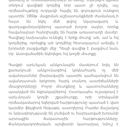
տեղում գավիթի կողմից նոր պատ չի դրվել, այլ
որմնամույթերը ուղղակի հպվել են գոյություն ունեցող
պատին: 1950թ. մաքրման աշխատանքների ժամանակ ի
հայտ են եկել մեծ թվով նկարազարդ և
զարդաքանդակներով պատած խոշոր սալեր, որոնք
հավանաբար հանդիացել են հարթ առաստաղի մասեր:
Գավիթը նախապես ունեցել է երեք մուտք՝ աե, ամ և հվ
կողմերից, որոնցից աե կողմինը հետագայում առնվել է
խորանի բացվածքի մեջ: Դեպի գավիթ է բացվում նաև
Սբ. Աստվածածին եկեղեցու հվ կողմի մուտքը:
Գավթի արևելյան անկյունային մասերում եղել են
քառակուսի անկյունագծով կրկնահարկ ոչ մեծ
ավանդատներ (հարավային պատին պահպանվում են
ավանդատան երկրորդ հարկ տանող աստիճանների
մնացորդները): Բոլոր մուտքերը և պատուհանները
պսակված են եզրակալներով: Հատկապես ուշագրավ է
արևմտյան կողմի շքամուտքը, որի տիմպանի
որմնակամարով եզերված հարթությունը պատած է վառ
կարմիր ֆելզիտե հնգաթև աստղերով: Բարձր ճաշակով
ու նրբագեղությամբ են լուծված ու հարդարված խորանի
արտաքին ճակատային հարթությունները:
Քանդակագործական արվեստի կատարյալ նմուշ է