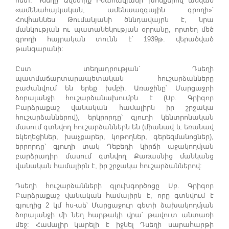
հետ: Դսեղը Ավետիք Իսահակյանի խոսքերով ասված
«ամենահայկական, ամենաազգային գրողի»՝
Հովհաննես Թումանյանի ծննդավայրն է, նրա
մանկության ու պատանեկության օրրանը, որտեղ մեծ
գրողի հայրական տունն է՝ 1939թ. վերածված
թանգարանի:
Ըստ տեղադրության` Դսեղի
պատմաճարտարապետական հուշարձանները
բաժանվում են երեք խմբի. Առաջինը՝ Մարցաջրի
ձորալանջի հուշարձանախումբն է (Սբ. Գրիգոր
Բարձրաքաշ վանական համալիրն իր շրջակա
հուշարձաններով), երկրորդը՝ գյուղի կենտրոնական
մասում գտնվող հուշարձաններն են (միանավ և եռանավ
եկեղեցիներ, խաչքարեր, կոթողներ, գերեզմանոցներ),
երրորդը՝ գյուղի տակ Դեբեդի կիրճի աջակողմյան
բարձրադիր մասում գտնվող Քառասնից մանկանց
վանական համալիրն է, իր շրջակա հուշարձաններով:
Դսեղի հուշարձանների գլուխգործոցը Սբ. Գրիգոր
Բարձրաքաշ վանական համալիրն է, որը գտնվում է
գյուղից 2 կմ հս-աե՝ Մարցաջուր գետի ձախակողմյան
ձորալանջի մի նեղ հարթակի վրա՝ թավուտ անտառի
մեջ: Համալիր կարելի է իջնել Դսեղի սարահարթի