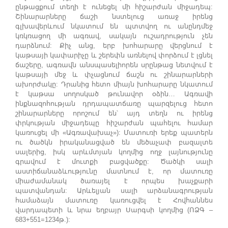
ընթացքում տեղի է ունեցել մի հիշարժան միջադեպ:
Շինարարները ճաշի նստելուց առաջ իրենց
գլխավերևում նկատում են պտտվող ու անընդմեջ
կռկռացող մի ագռավ, սակայն ուշադրություն չեն
դարձնում: Քիչ անց, երբ խոհարարը վերցնում է
կաթսայի կափարիչը և շերեփն առնելով փորձում է լցնել
ճաշերը, ագռավն անսպասելիորեն սրընթաց նետվում է
կաթսայի մեջ և փչացնում ճաշն ու շինարարների
ախորժակը: Դրանից հետո միայն խոհարարը նկատում
է կաթսա սողոսկած թունավոր օձին… Ագռավի
ինքնազոհության դրդապատճառը պարզելուց հետո
շինարարները որոշում են՝ այդ տեղն ու իրենց
փրկության միջադեպը հիշարժան պահելու համար
կառուցել մի «Ագռավախաչ»): Մատուռի երեք պատերն
ու ծածկն իրականացված են մեծաչափ բազալտե
սալերից, իսկ արևմտյան կողմից ողջ լայնությունը
գրավում է մուտքի բացվածքը: Ծածկի սալի
աստիճանաձևությունը մատնում է, որ մատուռը
միաժամանակ ծառայել է որպես խաչքարի
պատվանդան: Արևելյան սալի արձանագրության
համաձայն մատուռը կառուցվել է Հովհաննես
վարդապետի և նրա եղբայր Սարգսի կողմից (ՈՁԳ –
683+551=1234թ.):