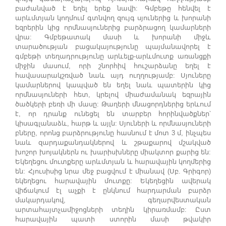
բաժանված է եղել երեք նավի: Գմբեթը հենվել է
արևմտյան կողմում գտնվող զույգ սյուներից և խորանի
եզրերին կից որմնասյուներից բարձրացող կամարների
վրա: Գմբեթատակ մասի և խորանի միջև
տարածության բացակայությունը պայմանավորել է
գմբեթի տեղադրությունը արևելք-արևմուտք առանցքի
միջին մասում, որի շնորհիվ հուշարձանը եղել է
հավասարակշռված նաև այդ ուղղությամբ: Սյուները
կամարներով կապված են եղել նաև պատերին կից
որմնասյուների հետ, կրելով միաժամանակ եզրային
ծածկերի բեռի մի մասը: Թաղերի մնացորդներից երևում
է, որ դրանք ունեցել են տարբեր հորինվածքներ՝
կիսագլանաձև, հարթ և այլն: Սյուների և որմնասյուների
բները, որոնց բարձրությունը հասնում է մոտ 3 մ, ինչպես
նաև զարդաքանդակներով և շթաքարով մշակված
խոշոր խոյակներն ու խարիսխները միակտոր քարից են:
Եկեղեցու մուտքերը արևմտյան և հարավային կողմերից
են: Հյուսիսից նրա մեջ բացվում է միանավ (Սբ. Գրիգոր)
եկեղեցու հարավային մուտքը: Եկեղեցին ավերակ
վիճակում էլ աչքի է ընկնում հարդարման բարձր
մակարդակով, գեղարվեստական
արտահայտչամիջոցների տեղին կիրառմամբ: Ըստ
հարավային պատի ստորին մասի թվակիր