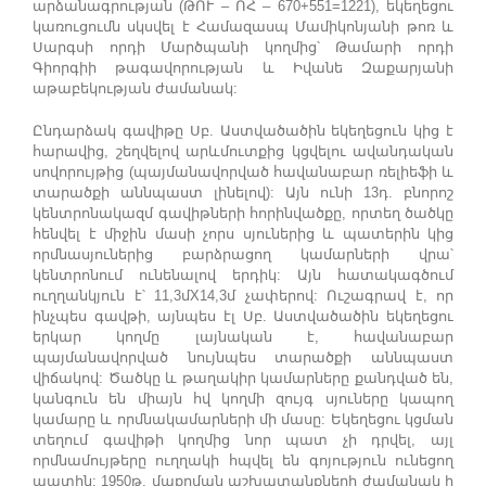
արձանագրության (ԹՈՒ – ՈՀ – 670+551=1221), եկեղեցու
կառուցումն սկսվել է Համազասպ Մամիկոնյանի թոռ և
Սարգսի որդի Մարծպանի կողմից՝ Թամարի որդի
Գիորգիի թագավորության և Իվանե Զաքարյանի
աթաբեկության ժամանակ:
Ընդարձակ գավիթը Սբ. Աստվածածին եկեղեցուն կից է
հարավից, շեղվելով արևմուտքից կցվելու ավանդական
սովորույթից (պայմանավորված հավանաբար ռելիեֆի և
տարածքի աննպաստ լինելով): Այն ունի 13դ. բնորոշ
կենտրոնակազմ գավիթների հորինվածքը, որտեղ ծածկը
հենվել է միջին մասի չորս սյուներից և պատերին կից
որմնասյուներից բարձրացող կամարների վրա՝
կենտրոնում ունենալով երդիկ: Այն հատակագծում
ուղղանկյուն է՝ 11,3մX14,3մ չափերով: Ուշագրավ է, որ
ինչպես գավթի, այնպես էլ Սբ. Աստվածածին եկեղեցու
երկար կողմը լայնական է, հավանաբար
պայմանավորված նույնպես տարածքի աննպաստ
վիճակով: Ծածկը և թաղակիր կամարները քանդված են,
կանգուն են միայն հվ կողմի զույգ սյուները կապող
կամարը և որմնակամարների մի մասը: Եկեղեցու կցման
տեղում գավիթի կողմից նոր պատ չի դրվել, այլ
որմնամույթերը ուղղակի հպվել են գոյություն ունեցող
պատին: 1950թ. մաքրման աշխատանքների ժամանակ ի