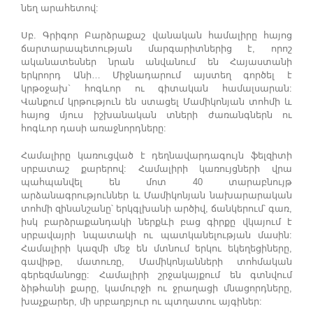
նեղ արահետով:
Սբ. Գրիգոր Բարձրաքաշ վանական համալիրը հայոց
ճարտարապետության մարգարիտներից է, որոշ
ականատեսներ նրան անվանում են Հայաստանի
երկրորդ Անի… Միջնադարում այստեղ գործել է
կրթօջախ` հոգևոր ու գիտական համալսարան:
Վանքում կրթություն են ստացել Մամիկոնյան տոհմի և
հայոց մյուս իշխանական տների ժառանգներն ու
հոգևոր դասի առաջնորդները:
Համալիրը կառուցված է դեղնավարդագույն ֆելզիտի
սրբատաշ քարերով: Համալիրի կառույցների վրա
պահպանվել են մոտ 40 տարաբնույթ
արձանագրություններ և Մամիկոնյան նախարարական
տոհմի զինանշանը՝ երկգլխանի արծիվ, ճանկերում՝ գառ,
իսկ բարձրաքանդակի ներքևի բաց գիրքը վկայում է
սրբավայրի նպատակի ու պատկանելության մասին:
Համալիրի կազմի մեջ են մտնում երկու եկեղեցիները,
գավիթը, մատուռը, Մամիկոնյանների տոհմական
գերեզմանոցը: Համալիրի շրջակայքում են գտնվում
ձիթհանի քարը, կամուրջի ու ջրաղացի մնացորդները,
խաչքարեր, մի սրբաղբյուր ու պտղատու այգիներ: