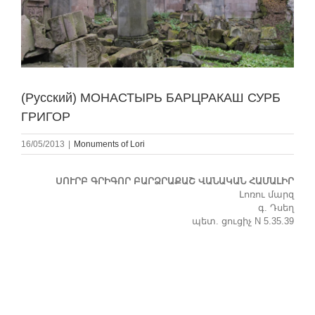
(Русский) МОНАСТЫРЬ БАРЦРАКАШ СУРБ
ГРИГОР
16/05/2013
|
Monuments of Lori
ՍՈՒՐԲ ԳՐԻԳՈՐ ԲԱՐՁՐԱՔԱՇ ՎԱՆԱԿԱՆ ՀԱՄԱԼԻՐ
Լոռու մարզ
գ. Դսեղ
պետ. ցուցիչ N 5.35.39