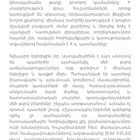
կիսագլանաձև թաղը գոտկող կամարները: Ի
տարբերություն մյուս հուշարձանների, որոնք
կառուցված են սրբատաշ դեղնավարդագույն ֆելզիտե
խոշոր քարերով, միանավ դահլիճը կառուցված է կոպիտ
մշակված բազալտե մանր քարերով և ներսից եղել է
սվաղված: Կառուցման վերաբերյալ տեղեկություններ
հայտնի չեն, սակայն հորինվածքային և կառուցողական
տվյալներով հավանական է X դ. պատկանելը:
Գլխավոր եկեղեցին Սբ. Աստվածածինն է (այդ անունով
են պատերին պահպանվել մեծ թվով
արձանագրություններ), որը գտնվում է միանավ
եկեղեցու և գավթի միջև: Պահպանված են պատերը
(հարավային և արևմտյան կողմերում մասնակիորեն),
մույթերի կամարների մի մասը, հարավ-արևմտյան
անկյունային մասի ծածկը, կոնստրուկտիվ և
ճարտարապետական տարրեր, զարդաքանդակների
մեծ թվով բեկորներ՝ ինչպես աղոթասրահում, այնպես էլ
դրսում, պատերի շուրջ: Հիշատակվող երբեմնի գմբեթից
ոչինչ չի պահպանվել: Սբ. Աստվածածինը
հատակագծային հորինվածքով քիչ ընդհանրություններ
ունի նմանօրինակ հուշարձանների հետ: Քառակուսուն
մոտ համաչափություններով աղոթասրահը (9,6մ X10,2մ)
զույգ կամարաշարերով հյուսիս-հարավ ուղղությամբ