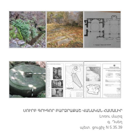
ՍՈՒՐԲ ԳՐԻԳՈՐ ԲԱՐՁՐԱՔԱՇ ՎԱՆԱԿԱՆ ՀԱՄԱԼԻՐ
Լոռու մարզ
գ. Դսեղ
պետ. ցուցիչ N 5.35.39