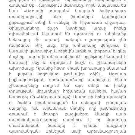
գտնվում Սբ. Հարություն մատուռը, որին անվանում են
նաև «Ագռավի տապան»՝ կապված հանրահայտ
ավանդազրույցի հետ (համալիրի կառուցման
ընթացքում տեղի է ունեցել մի հիշարժան միջադեպ:
Շինարարները ճաշի նստելուց առաջ իրենց
գլխավերևում նկատում են պտտվող ու անընդմեջ
կռկռացող մի ագռավ, սակայն ուշադրություն չեն
դարձնում: Քիչ անց, երբ խոհարարը վերցնում է
կաթսայի կափարիչը և շերեփն առնելով փորձում է լցնել
ճաշերը, ագռավն անսպասելիորեն սրընթաց նետվում է
կաթսայի մեջ և փչացնում ճաշն ու շինարարների
ախորժակը: Դրանից հետո միայն խոհարարը նկատում
է կաթսա սողոսկած թունավոր օձին… Ագռավի
ինքնազոհության դրդապատճառը պարզելուց հետո
շինարարները որոշում են՝ այդ տեղն ու իրենց
փրկության միջադեպը հիշարժան պահելու համար
կառուցել մի «Ագռավախաչ»): Մատուռի երեք պատերն
ու ծածկն իրականացված են մեծաչափ բազալտե
սալերից, իսկ արևմտյան կողմից ողջ լայնությունը
գրավում է մուտքի բացվածքը: Ծածկի սալի
աստիճանաձևությունը մատնում է, որ մատուռը
միաժամանակ ծառայել է որպես խաչքարի
պատվանդան: Արևելյան սալի արձանագրության