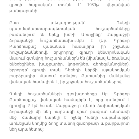
գրողի հայրական տունն է՝ 1939թ. վերածված
թանգարանի:
Ըստ տեղադրության` Դսեղի
պատմաճարտարապետական հուշարձանները
բաժանվում են երեք խմբի. Առաջինը՝ Մարցաջրի
ձորալանջի հուշարձանախումբն է (Սբ. Գրիգոր
Բարձրաքաշ վանական համալիրն իր շրջակա
հուշարձաններով), երկրորդը՝ գյուղի կենտրոնական
մասում գտնվող հուշարձաններն են (միանավ և եռանավ
եկեղեցիներ, խաչքարեր, կոթողներ, գերեզմանոցներ),
երրորդը՝ գյուղի տակ Դեբեդի կիրճի աջակողմյան
բարձրադիր մասում գտնվող Քառասնից մանկանց
վանական համալիրն է, իր շրջակա հուշարձաններով:
Դսեղի հուշարձանների գլուխգործոցը Սբ. Գրիգոր
Բարձրաքաշ վանական համալիրն է, որը գտնվում է
գյուղից 2 կմ հս-աե՝ Մարցաջուր գետի ձախակողմյան
ձորալանջի մի նեղ հարթակի վրա՝ թավուտ անտառի
մեջ: Համալիր կարելի է իջնել Դսեղի սարահարթի
արևելյան կողմից ձորը տանող զառիթափ և քարքարոտ
նեղ արահետով: