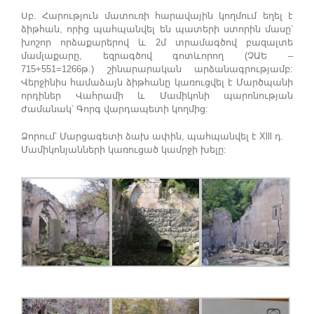
Սբ. Հարություն մատուռի հարավային կողմում եղել է
ձիթհան, որից պահպանվել են պատերի ստորին մասը՝
խոշոր որձաքարերով և 2մ տրամագծով բազալտե
մամլաքարը, եզրագծով գոտևորող (ՉԱԵ –
715+551=1266թ.) շինարարական արձանագրությամբ:
Վերջինիս համաձայն ձիթհանը կառուցվել է Մարծպանի
որդիներ Վահրամի և Մամիկոնի պարոնության
ժամանակ՝ Գորգ վարդապետի կողմից:
Ձորում՝ Մարցագետի ձախ ափին, պահպանվել է Xlll դ.
Մամիկոնյանների կառուցած կամրջի խելը: