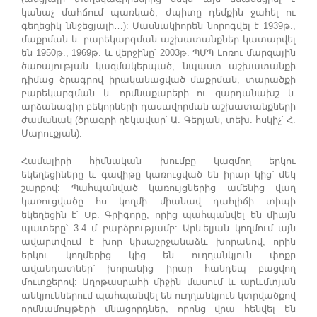
կանաչ մահճում պառկած, ժպիտը դեմքին ջահել ու
գեղեցիկ ննջեցյալի…): Մասնակիորեն նորոգվել է 1939թ.,
մաքրման և բարեկարգման աշխատանքներ կատարվել
են 1950թ., 1969թ. և վերջինը՝ 2003թ. ՊՄՊ Լոռու մարզային
ծառայության կազմակերպած, նպաստ աշխատանքի
դիմաց ծրագրով իրականացված մաքրման, տարածքի
բարեկարգման և որմնաքարերի ու զարդանախշ և
արձանագիր բեկորների դասավորման աշխատանքների
ժամանակ (ծրագրի ղեկավար՝ Ա. Գերյան, տեխ. հսկիչ՝ Հ.
Մարուքյան):
Համալիրի հիմնական խումբը կազմող երկու
եկեղեցիները և գավիթը կառուցված են իրար կից՝ մեկ
շարքով: Պահպանված կառույցներից ամենից վաղ
կառուցվածը հս կողմի միանավ դահլիճի տիպի
եկեղեցին է՝ Սբ. Գրիգորը, որից պահպանվել են միայն
պատերը՝ 3-4 մ բարձրությամբ: Արևելյան կողմում այն
ավարտվում է խոր կիսաշրջանաձև խորանով, որին
երկու կողմերից կից են ուղղանկյուն փոքր
ավանդատներ՝ խորանից իրար հանդեպ բացվող
մուտքերով: Աղոթասրահի միջին մասում և արևմտյան
անկյուններում պահպանվել են ուղղանկյուն կտրվածքով
որմնամույթերի մնացորդներ, որոնց վրա հենվել են