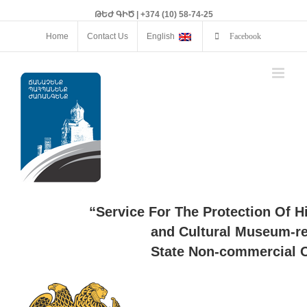
ԹԵԺ ԳԻԾ | +374 (10) 58-74-25
Home
Contact Us
English
Facebook
“Service For The Protection Of H
and Cultural Museum-re
State Non-commercial O