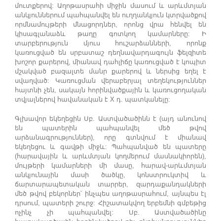
մուտքերով: Աղոթասրահի միջին մասում և արևմտյան
անկյուններում պահպանվել են ուղղանկյուն կտրվածքով
որմնամույթերի մնացորդներ, որոնց վրա հենվել են
կիսագլանաձև թաղը գոտկող կամարները: Ի
տարբերություն մյուս հուշարձանների, որոնք
կառուցված են սրբատաշ դեղնավարդագույն ֆելզիտե
խոշոր քարերով, միանավ դահլիճը կառուցված է կոպիտ
մշակված բազալտե մանր քարերով և ներսից եղել է
սվաղված: Կառուցման վերաբերյալ տեղեկություններ
հայտնի չեն, սակայն հորինվածքային և կառուցողական
տվյալներով հավանական է X դ. պատկանելը:
Գլխավոր եկեղեցին Սբ. Աստվածածինն է (այդ անունով
են պատերին պահպանվել մեծ թվով
արձանագրություններ), որը գտնվում է միանավ
եկեղեցու և գավթի միջև: Պահպանված են պատերը
(հարավային և արևմտյան կողմերում մասնակիորեն),
մույթերի կամարների մի մասը, հարավ-արևմտյան
անկյունային մասի ծածկը, կոնստրուկտիվ և
ճարտարապետական տարրեր, զարդաքանդակների
մեծ թվով բեկորներ՝ ինչպես աղոթասրահում, այնպես էլ
դրսում, պատերի շուրջ: Հիշատակվող երբեմնի գմբեթից
ոչինչ չի պահպանվել: Սբ. Աստվածածինը