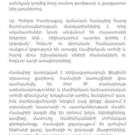
արևելյան կողմից ձորը տանող զառիթափ և քարքարոտ
նեղ արահետով:
Սբ. Գրիգոր Բարձրաքաշ վանական համալիրը հայոց
ճարտարապետության մարգարիտներից է, որոշ
ականատեսներ նրան անվանում են Հայաստանի
երկրորդ Անի… Միջնադարում այստեղ գործել է
կրթօջախ` հոգևոր ու գիտական համալսարան:
Վանքում կրթություն են ստացել Մամիկոնյան տոհմի և
հայոց մյուս իշխանական տների ժառանգներն ու
հոգևոր դասի առաջնորդները:
Համալիրը կառուցված է դեղնավարդագույն ֆելզիտի
սրբատաշ քարերով: Համալիրի կառույցների վրա
պահպանվել են մոտ 40 տարաբնույթ
արձանագրություններ և Մամիկոնյան նախարարական
տոհմի զինանշանը՝ երկգլխանի արծիվ, ճանկերում՝ գառ,
իսկ բարձրաքանդակի ներքևի բաց գիրքը վկայում է
սրբավայրի նպատակի ու պատկանելության մասին:
Համալիրի կազմի մեջ են մտնում երկու եկեղեցիները,
գավիթը, մատուռը, Մամիկոնյանների տոհմական
գերեզմանոցը: Համալիրի շրջակայքում են գտնվում
ձիթհանի քարը, կամուրջի ու ջրաղացի մնացորդները,