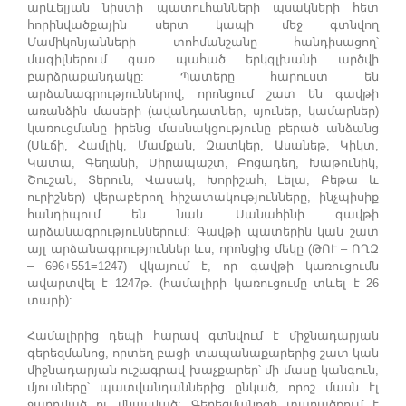
արևելյան նիստի պատուհանների պսակների հետ
հորինվածքային սերտ կապի մեջ գտնվող
Մամիկոնյանների տոհմանշանը հանդիսացող՝
մագիլներում գառ պահած երկգլխանի արծվի
բարձրաքանդակը: Պատերը հարուստ են
արձանագրություններով, որոնցում շատ են գավթի
առանձին մասերի (ավանդատներ, սյուներ, կամարներ)
կառուցմանը իրենց մասնակցությունը բերած անձանց
(Սևճի, Համլիկ, Մամքան, Զատկեր, Ասանեթ, Կիկտ,
Կատա, Գեղանի, Սիրապաշտ, Բոցադեղ, Խաթունիկ,
Շուշան, Տերուն, Վասակ, Խորիշահ, Լելա, Բեթա և
ուրիշներ) վերաբերող հիշատակությունները, ինչպիսիք
հանդիպում են նաև Սանահինի գավթի
արձանագրություններում: Գավթի պատերին կան շատ
այլ արձանագրություններ ևս, որոնցից մեկը (ԹՈՒ – ՈՂԶ
– 696+551=1247) վկայում է, որ գավթի կառուցումն
ավարտվել է 1247թ. (համալիրի կառուցումը տևել է 26
տարի):
Համալիրից դեպի հարավ գտնվում է միջնադարյան
գերեզմանոց, որտեղ բացի տապանաքարերից շատ կան
միջնադարյան ուշագրավ խաչքարեր՝ մի մասը կանգուն,
մյուսները՝ պատվանդաններից ընկած, որոշ մասն էլ
ջարդված ու վնասված: Գերեզմանոցի տարածքում է