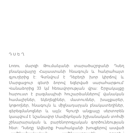
Դ Ս Ե Ղ
Լոռու մարզի Թումանյանի տարածաշրջանի Դսեղ
բնակավայրը Հայաստանի հնագույն և հանրահայտ
գյուղերից է: Գտնվում է Դեբեդի խոր կիրճով և
Մարցաջուր գետի ձորով եզերված սարահարթում՝
Վանաձորից 33 կմ հեռավորության վրա: Շրջակայքը
հարուստ է բազմապիսի հուշարձաններով՝ վանական
համալիրներ, եկեղեցիներ, մատուռներ, խաչքարեր,
կոթողներ, հնագույն և միջնադարյան բնակատեղիներ,
գերեզմանոցներ և այլն: Գյուղի անցյալը սերտորեն
կապվում է նշանավոր Մամիկոնյան իշխանական տոհմի
շինարարական և բարենորոգչական գործունեության
հետ: Դսեղը Ավետիք Իսահակյանի խոսքերով ասված