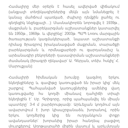
Համալիրը մեր օրերն է հասել ավերված վիճակում
(անցյալի տեղեկագիրներից մեկն այն նմանեցրել է
կանաչ մահճում պառկած, ժպիտը դեմքին ջահել ու
գեղեցիկ ննջեցյալի…): Մասնակիորեն նորոգվել է 1939թ.,
մաքրման և բարեկարգման աշխատանքներ կատարվել
են 1950թ., 1969թ. և վերջինը՝ 2003թ. ՊՄՊ Լոռու մարզային
ծառայության կազմակերպած, նպաստ աշխատանքի
դիմաց ծրագրով իրականացված մաքրման, տարածքի
բարեկարգման և որմնաքարերի ու զարդանախշ և
արձանագիր բեկորների դասավորման աշխատանքների
ժամանակ (ծրագրի ղեկավար՝ Ա. Գերյան, տեխ. հսկիչ՝ Հ.
Մարուքյան):
Համալիրի հիմնական խումբը կազմող երկու
եկեղեցիները և գավիթը կառուցված են իրար կից՝ մեկ
շարքով: Պահպանված կառույցներից ամենից վաղ
կառուցվածը հս կողմի միանավ դահլիճի տիպի
եկեղեցին է՝ Սբ. Գրիգորը, որից պահպանվել են միայն
պատերը՝ 3-4 մ բարձրությամբ: Արևելյան կողմում այն
ավարտվում է խոր կիսաշրջանաձև խորանով, որին
երկու կողմերից կից են ուղղանկյուն փոքր
ավանդատներ՝ խորանից իրար հանդեպ բացվող
մուտքերով: Աղոթասրահի միջին մասում և արևմտյան