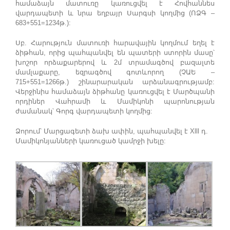
համաձայն մատուռը կառուցվել է Հովհաննես
վարդապետի և նրա եղբայր Սարգսի կողմից (ՈՁԳ –
683+551=1234թ.):
Սբ. Հարություն մատուռի հարավային կողմում եղել է
ձիթհան, որից պահպանվել են պատերի ստորին մասը՝
խոշոր որձաքարերով և 2մ տրամագծով բազալտե
մամլաքարը, եզրագծով գոտևորող (ՉԱԵ –
715+551=1266թ.) շինարարական արձանագրությամբ:
Վերջինիս համաձայն ձիթհանը կառուցվել է Մարծպանի
որդիներ Վահրամի և Մամիկոնի պարոնության
ժամանակ՝ Գորգ վարդապետի կողմից:
Ձորում՝ Մարցագետի ձախ ափին, պահպանվել է Xlll դ.
Մամիկոնյանների կառուցած կամրջի խելը: