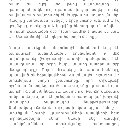
հայտ են եկել մեծ թվով նկարազարդ և
զարդաքանդակներով պատած խոշոր սալեր, որոնք
հավանաբար հանդիացել են հարթ առաստաղի մասեր:
Գավիթը նախապես ունեցել է երեք մուտք՝ աե, ամ և հվ
կողմերից, որոնցից աե կողմինը հետագայում առնվել է
խորանի բացվածքի մեջ: Դեպի գավիթ է բացվում նաև
Սբ. Աստվածածին եկեղեցու հվ կողմի մուտքը:
Գավթի արևելյան անկյունային մասերում եղել են
քառակուսի անկյունագծով կրկնահարկ ոչ մեծ
ավանդատներ (հարավային պատին պահպանվում են
ավանդատան երկրորդ հարկ տանող աստիճանների
մնացորդները): Բոլոր մուտքերը և պատուհանները
պսակված են եզրակալներով: Հատկապես ուշագրավ է
արևմտյան կողմի շքամուտքը, որի տիմպանի
որմնակամարով եզերված հարթությունը պատած է վառ
կարմիր ֆելզիտե հնգաթև աստղերով: Բարձր ճաշակով
ու նրբագեղությամբ են լուծված ու հարդարված խորանի
արտաքին ճակատային հարթությունները:
Քանդակագործական արվեստի կատարյալ նմուշ է
արևելյան նիստի պատուհանների պսակների հետ
հորինվածքային սերտ կապի մեջ գտնվող
Մամիկոնյանների տոհմանշանը հանդիսացող՝