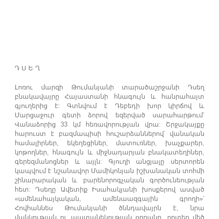
Դ Ս Ե Ղ
Լոռու մարզի Թումանյանի տարածաշրջանի Դսեղ
բնակավայրը Հայաստանի հնագույն և հանրահայտ
գյուղերից է: Գտնվում է Դեբեդի խոր կիրճով և
Մարցաջուր գետի ձորով եզերված սարահարթում՝
Վանաձորից 33 կմ հեռավորության վրա: Շրջակայքը
հարուստ է բազմապիսի հուշարձաններով՝ վանական
համալիրներ, եկեղեցիներ, մատուռներ, խաչքարեր,
կոթողներ, հնագույն և միջնադարյան բնակատեղիներ,
գերեզմանոցներ և այլն: Գյուղի անցյալը սերտորեն
կապվում է նշանավոր Մամիկոնյան իշխանական տոհմի
շինարարական և բարենորոգչական գործունեության
հետ: Դսեղը Ավետիք Իսահակյանի խոսքերով ասված
«ամենահայկական, ամենաազգային գրողի»՝
Հովհաննես Թումանյանի ծննդավայրն է, նրա
մանկության ու պատանեկության օրրանը, որտեղ մեծ