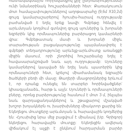
հատակագծային հորինվածքով քիչ ընդհանրություններ
ունի նմանօրինակ հուշարձանների հետ: Քառակուսուն
մոտ համաչափություններով աղոթասրահը (9,6մ X10,2մ)
զույգ կամարաշարերով հյուսիս-հարավ ուղղությամբ
բաժանված է եղել երեք նավի: Գմբեթը հենվել է
արևմտյան կողմում գտնվող զույգ սյուներից և խորանի
եզրերին կից որմնասյուներից բարձրացող կամարների
վրա: Գմբեթատակ մասի և խորանի միջև
տարածության բացակայությունը պայմանավորել է
գմբեթի տեղադրությունը արևելք-արևմուտք առանցքի
միջին մասում, որի շնորհիվ հուշարձանը եղել է
հավասարակշռված նաև այդ ուղղությամբ: Սյուները
կամարներով կապված են եղել նաև պատերին կից
որմնասյուների հետ, կրելով միաժամանակ եզրային
ծածկերի բեռի մի մասը: Թաղերի մնացորդներից երևում
է, որ դրանք ունեցել են տարբեր հորինվածքներ՝
կիսագլանաձև, հարթ և այլն: Սյուների և որմնասյուների
բները, որոնց բարձրությունը հասնում է մոտ 3 մ, ինչպես
նաև զարդաքանդակներով և շթաքարով մշակված
խոշոր խոյակներն ու խարիսխները միակտոր քարից են:
Եկեղեցու մուտքերը արևմտյան և հարավային կողմերից
են: Հյուսիսից նրա մեջ բացվում է միանավ (Սբ. Գրիգոր)
եկեղեցու հարավային մուտքը: Եկեղեցին ավերակ
վիճակում էլ աչքի է ընկնում հարդարման բարձր