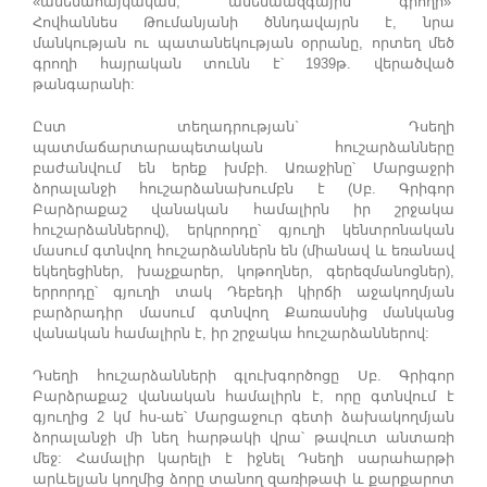
«ամենահայկական, ամենաազգային գրողի»՝
Հովհաննես Թումանյանի ծննդավայրն է, նրա
մանկության ու պատանեկության օրրանը, որտեղ մեծ
գրողի հայրական տունն է՝ 1939թ. վերածված
թանգարանի:
Ըստ տեղադրության` Դսեղի
պատմաճարտարապետական հուշարձանները
բաժանվում են երեք խմբի. Առաջինը՝ Մարցաջրի
ձորալանջի հուշարձանախումբն է (Սբ. Գրիգոր
Բարձրաքաշ վանական համալիրն իր շրջակա
հուշարձաններով), երկրորդը՝ գյուղի կենտրոնական
մասում գտնվող հուշարձաններն են (միանավ և եռանավ
եկեղեցիներ, խաչքարեր, կոթողներ, գերեզմանոցներ),
երրորդը՝ գյուղի տակ Դեբեդի կիրճի աջակողմյան
բարձրադիր մասում գտնվող Քառասնից մանկանց
վանական համալիրն է, իր շրջակա հուշարձաններով:
Դսեղի հուշարձանների գլուխգործոցը Սբ. Գրիգոր
Բարձրաքաշ վանական համալիրն է, որը գտնվում է
գյուղից 2 կմ հս-աե՝ Մարցաջուր գետի ձախակողմյան
ձորալանջի մի նեղ հարթակի վրա՝ թավուտ անտառի
մեջ: Համալիր կարելի է իջնել Դսեղի սարահարթի
արևելյան կողմից ձորը տանող զառիթափ և քարքարոտ