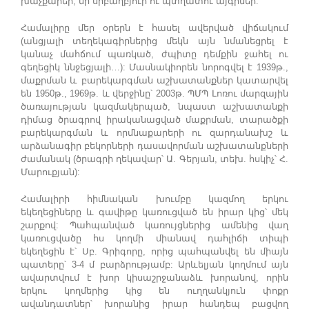
խաչքարեր, մի սրբաղբյուր ու պտղատու այգիներ:
Համալիրը մեր օրերն է հասել ավերված վիճակում
(անցյալի տեղեկագիրներից մեկն այն նմանեցրել է
կանաչ մահճում պառկած, ժպիտը դեմքին ջահել ու
գեղեցիկ ննջեցյալի…): Մասնակիորեն նորոգվել է 1939թ.,
մաքրման և բարեկարգման աշխատանքներ կատարվել
են 1950թ., 1969թ. և վերջինը՝ 2003թ. ՊՄՊ Լոռու մարզային
ծառայության կազմակերպած, նպաստ աշխատանքի
դիմաց ծրագրով իրականացված մաքրման, տարածքի
բարեկարգման և որմնաքարերի ու զարդանախշ և
արձանագիր բեկորների դասավորման աշխատանքների
ժամանակ (ծրագրի ղեկավար՝ Ա. Գերյան, տեխ. հսկիչ՝ Հ.
Մարուքյան):
Համալիրի հիմնական խումբը կազմող երկու
եկեղեցիները և գավիթը կառուցված են իրար կից՝ մեկ
շարքով: Պահպանված կառույցներից ամենից վաղ
կառուցվածը հս կողմի միանավ դահլիճի տիպի
եկեղեցին է՝ Սբ. Գրիգորը, որից պահպանվել են միայն
պատերը՝ 3-4 մ բարձրությամբ: Արևելյան կողմում այն
ավարտվում է խոր կիսաշրջանաձև խորանով, որին
երկու կողմերից կից են ուղղանկյուն փոքր
ավանդատներ՝ խորանից իրար հանդեպ բացվող