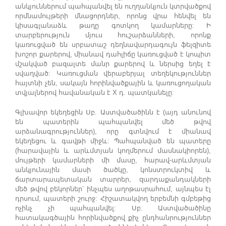
անկյուններում պահպանվել են ուղղանկյուն կտրվածքով
որմնամույթերի մնացորդներ, որոնց վրա հենվել են
կիսագլանաձև թաղը գոտկող կամարները: Ի
տարբերություն մյուս հուշարձանների, որոնք
կառուցված են սրբատաշ դեղնավարդագույն ֆելզիտե
խոշոր քարերով, միանավ դահլիճը կառուցված է կոպիտ
մշակված բազալտե մանր քարերով և ներսից եղել է
սվաղված: Կառուցման վերաբերյալ տեղեկություններ
հայտնի չեն, սակայն հորինվածքային և կառուցողական
տվյալներով հավանական է X դ. պատկանելը:
Գլխավոր եկեղեցին Սբ. Աստվածածինն է (այդ անունով
են պատերին պահպանվել մեծ թվով
արձանագրություններ), որը գտնվում է միանավ
եկեղեցու և գավթի միջև: Պահպանված են պատերը
(հարավային և արևմտյան կողմերում մասնակիորեն),
մույթերի կամարների մի մասը, հարավ-արևմտյան
անկյունային մասի ծածկը, կոնստրուկտիվ և
ճարտարապետական տարրեր, զարդաքանդակների
մեծ թվով բեկորներ՝ ինչպես աղոթասրահում, այնպես էլ
դրսում, պատերի շուրջ: Հիշատակվող երբեմնի գմբեթից
ոչինչ չի պահպանվել: Սբ. Աստվածածինը
հատակագծային հորինվածքով քիչ ընդհանրություններ