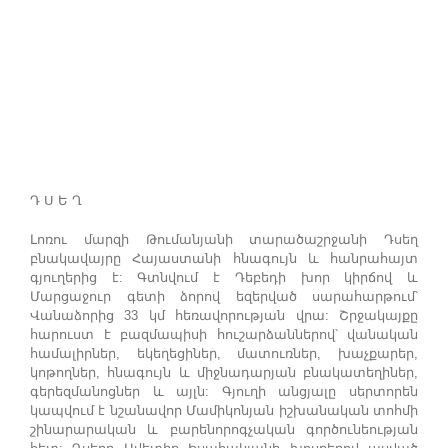
Դ Ս Ե Ղ
Լոռու մարզի Թումանյանի տարածաշրջանի Դսեղ
բնակավայրը Հայաստանի հնագույն և հանրահայտ
գյուղերից է: Գտնվում է Դեբեդի խոր կիրճով և
Մարցաջուր գետի ձորով եզերված սարահարթում՝
Վանաձորից 33 կմ հեռավորության վրա: Շրջակայքը
հարուստ է բազմապիսի հուշարձաններով՝ վանական
համալիրներ, եկեղեցիներ, մատուռներ, խաչքարեր,
կոթողներ, հնագույն և միջնադարյան բնակատեղիներ,
գերեզմանոցներ և այլն: Գյուղի անցյալը սերտորեն
կապվում է նշանավոր Մամիկոնյան իշխանական տոհմի
շինարարական և բարենորոգչական գործունեության