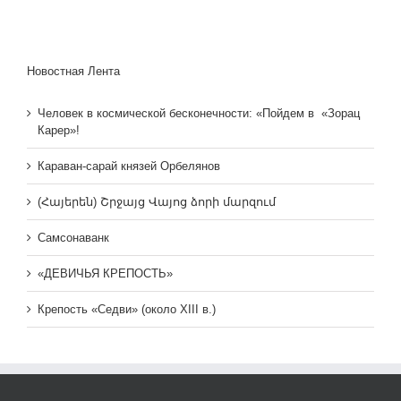
Новостная Лента
Человек в космической бесконечности: «Пойдем в «Зорац
Карер»!
Караван-сарай князей Орбелянов
(Հայերեն) Շրջայց Վայոց ձորի մարզում
Самсонаванк
«ДЕВИЧЬЯ КРЕПОСТЬ»
Крепость «Седви» (около XIII в.)