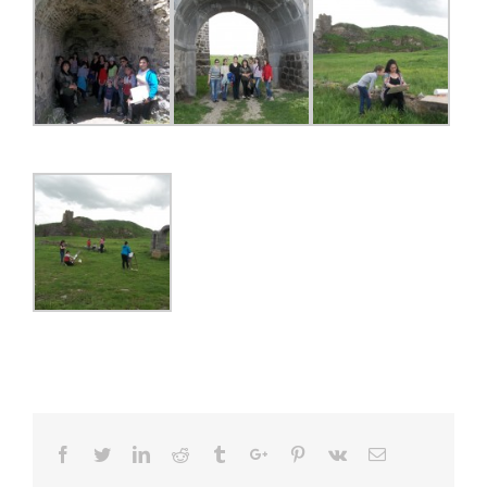
Facebook
Twitter
Linkedin
Reddit
Tumblr
Google+
Pinterest
Vk
Email