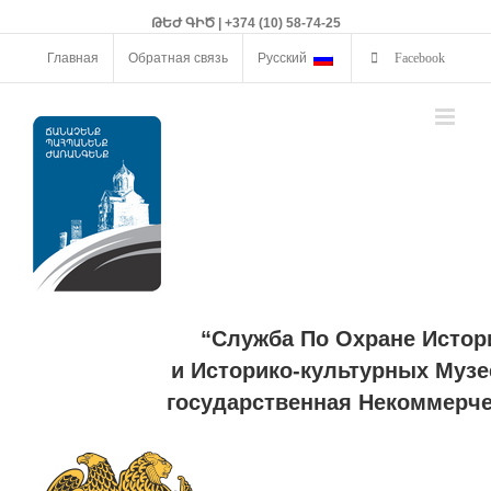
ԹԵԺ ԳԻԾ | +374 (10) 58-74-25
Главная
Обратная связь
Русский
Facebook
“Служба По Охране Истор
и Историко-культурных Музе
государственная Некоммерче