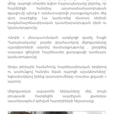
մինջ. դպրոցի տնօրեն Ավետ Հայրապետյանը շեշտեց, որ
հայրենիքի հանդեպ պատասխանատվության
զգացումը պետք է արմատավորվի յուրաքանչյուրիս մեջ
վաղ տարիքից: Նա կարևորեց մատաղ սերնդի
ռազմահայրենասիրական դաստիարակության դերն ու
նշանակությունը:
«Արփի » բնապատմական արգելոցի վարիչ Շաքե
Ղարախանյանը` բարձր գնահատելով միջոցառմանը
աշակերտների ակտիվ մասնակցությունը , ընդգծեց
ապագա զինվորի հայրենասեր քաղաքացի դառնալու
կարևորությունը:
Օրվա թեմային համահունչ հայրենասիրական երգերով
ու ասմունքով հանդես եկան դպրոցի աշակերտները՝
եզրափակելով իրենց կատարումները «Սասնա քոչարի »
պարով:
Միջոցառման ավարտին ներկաները մեկ րոպե
լռությամբ հարգեցին ապրիլյան քառօրյա
պատերազմում զոհված հայորդիների հիշատակը: