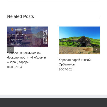
Related Posts
Человек в космической
бесконечности: «Пойдем в
Караван-сарай князей
«Зорац Карер»!
Орбелянов
01/08/2024
30/07/2024