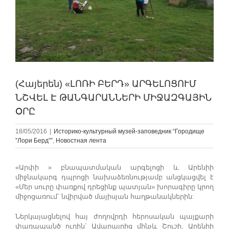
(Հայերեն) «ԼՈՌԻ ԲԵՐԴ» ԱՐԳԵԼՈՑՈՒՄ
ՆՇՎԵԼ Է ԹԱՆԳԱՐԱՆՆԵՐԻ ՄԻՋԱԶԳԱՅԻՆ
ՕՐԸ
18/05/2016
|
Историко-культурный музей-заповедник “Городище
”Лори Берд””
,
Новостная лента
«Արփի » բնապատմական արգելոցի և Արենիի
միջնակարգ դպրոցի նախաձեռնությամբ անցկացվել է
«Մեր սուրը փառքով դրեցինք պատյան» խորագիրը կրող
միջոցառում` նվիրված մայիսյան հաղթանակներին:
Ներկայացնելով հայ ժողովրդի հերոսական պայքարի
փառապանծ ուղին` Ավարայրից մինչև Շուշի, Արենիի