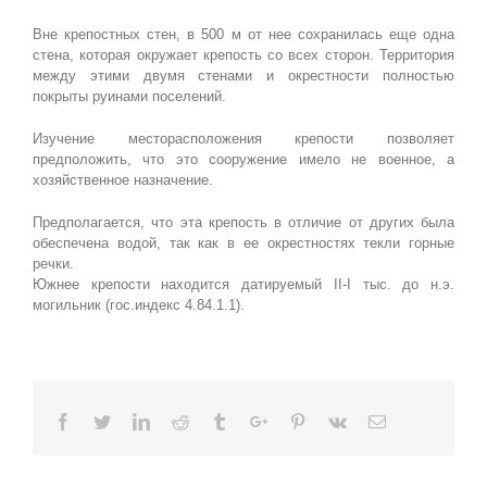
Вне крепостных стен, в 500 м от нее сохранилась еще одна
стена, которая окружает крепость со всех сторон. Территория
между этими двумя стенами и окрестности полностью
покрыты руинами поселений.
Изучение месторасположения крепости позволяет
предположить, что это сооружение имело не военное, а
хозяйственное назначение.
Предполагается, что эта крепость в отличие от других была
обеспечена водой, так как в ее окрестностях текли горные
речки.
Южнее крепости находится датируемый II-I тыс. до н.э.
могильник (гос.индекс 4.84.1.1).
Facebook
Twitter
Linkedin
Reddit
Tumblr
Google+
Pinterest
Vk
Email