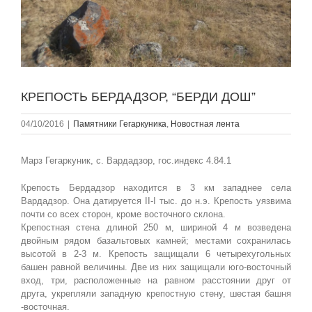
КРЕПОСТЬ БЕРДАДЗОР, “БЕРДИ ДОШ”
04/10/2016
|
Памятники Гегаркуникa
,
Новостная лента
Марз Гегаркуник, с. Вардадзор, гос.индекс 4.84.1
Крепость Бердадзор находится в 3 км западнее села
Вардадзор. Она датируется II-I тыс. до н.э. Крепость уязвима
почти со всех сторон, кроме восточного склона.
Крепостная стена длиной 250 м, шириной 4 м возведена
двойным рядом базальтовых камней; местами сохранилась
высотой в 2-3 м. Крепость защищали 6 четырехугольных
башен равной величины. Две из них защищали юго-восточный
вход, три, расположенные на равном расстоянии друг от
друга, укрепляли западную крепостную стену, шестая башня
-восточная.