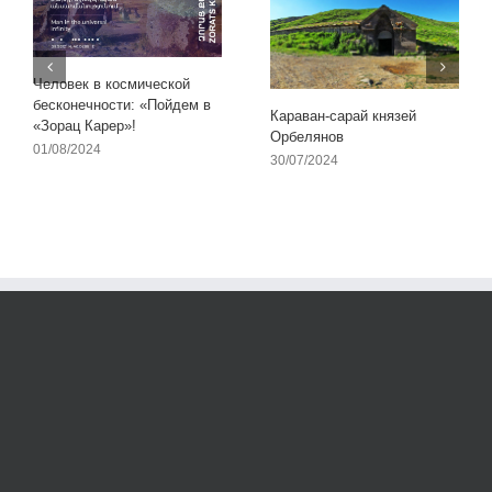
Человек в космической
бесконечности: «Пойдем в
Караван-сарай князей
«Зорац Карер»!
Орбелянов
01/08/2024
30/07/2024