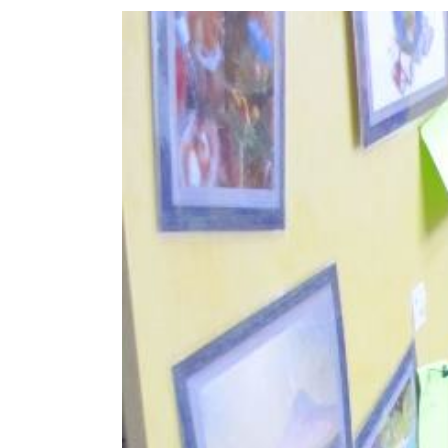
View
Larger
Image