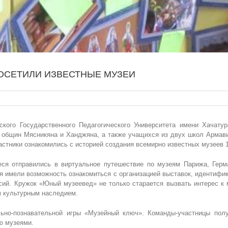
ОСЕТИЛИ ИЗВЕСТНЫЕ МУЗЕИ
кого Государственного Педагогического Университета имени Хачату
 общин Мясникяна и Ханджяна, а также учащихся из двух школ Армав
стники ознакомились с историей создания всемирно известных музеев 1
ся отправились в виртуальное путешествие по музеям Парижа, Герма
имели возможность ознакомиться с организацией выставок, идентифик
сий. Кружок «Юный музеевед» не только старается вызвать интерес к
м культурным наследием.
но-познавательной игры «Музейный ключ». Команды-участницы полу
ю музеями.