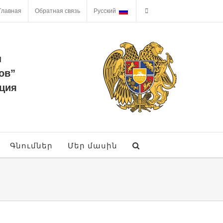
Главная
Обратная связь
Русский
ы
ов”
ция
Գնումներ
Մեր մասին