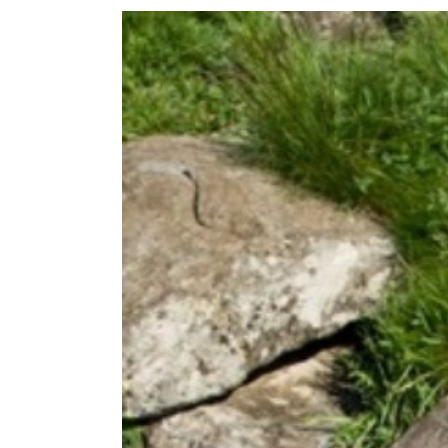
View
Larger
Image