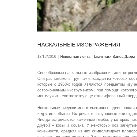
НАСКАЛЬНЫЕ ИЗОБРАЖЕНИЯ
13/12/2016
|
Новостная лента
,
Памятники Вайоц Дзора
Своеобразные наскальные изображения или петрогли
Они расположены группами, каждая из которых сост
которые с 1960-х годов являются предметом изуч
остроконечным инструментом, при помощи которого
мог служить соответствующе отшлифованный тверд
Наскальные рисунки многотематичны: здесь нашли о
и другие события. Встречаются групповые или отдел
Иногда встречаются каменные глыбы, у которых пок
другой – козы и собака. У некоторых коз загнуты
конечности, средняя из них символизирует плодор
важность их роли на земле. Змея, покрывающая всю 