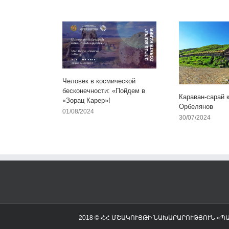
Человек в космической
бесконечности: «Пойдем в
Караван-сарай 
«Зорац Карер»!
Орбелянов
01/08/2024
30/07/2024
2018 © ՀՀ ՄՇԱԿՈՒՅԹԻ ՆԱԽԱՐԱՐՈՒԹՅՈՒՆ «