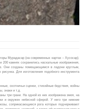
горы Мурадасар (на современных картах – Хусосар).
ем 200 камнях сохранились наскальные изображения,
ков. Они созданы помещающимся в ладони круглым,
 рисунка. Для изготовления подобного инструмента
нные, охотничьи сценки, стихийные бедствия, войны
 знаки и т.д.
ны три грани. На одной из них изображена змея, на
рки и окружен небесной сферой. У него три нижние
 козы, соприкасающиеся рога которых подчеркивают
ек, возможно, усопший, а также обыкновенная коза и