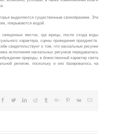
ка.
агорья выделяются существенным своеобразием. Эти
рек, покрываются водой.
в священных местах, где жрецы, после схода воды
уального характера, сцены проведения празднеств.
себе свидетельствует о том, что наскальные рисунки
хника исполнения наскальных рисунков передавалась
пробуждение природы, в божественный характер света
льной религии, поскольку и оно базировалось на
Facebook
Twitter
Linkedin
Reddit
Tumblr
Google+
Pinterest
Vk
Email