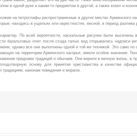
рпом в одной руке и каким-то предметом в другой, а также козел и козоч
хожие на петроглифы распространенные в других местах Армянского н
орые, находясь в ущельях или окрестностях, весной, в период разлива 
характер. По всей вероятности, наскальные рисунки были высечены 
сти базальтовых плит после схода талых вод открывались надписи рит
мени, однако все они выполнены одной и той же техникой. Это само по 
вающих на территории Армянского нагорья, имели особое значение. Те
уважении предками традиций и обычаев. Они верили в вечную жизнь, в 
лодотворную основу для принятия христианства в качестве официа
и традициям, канонам поведения и морали.