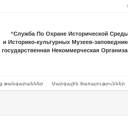
“Служба По Охране Исторической Сред
и Историко-культурных Музеев-заповедник
государственная Некоммерческая Организа
ոց-թանգարաններ
Մարզային ծառայություններ