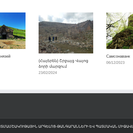
князей
Самсонаванк
(Հայերեն) Շրջայց Վայոց
06/12/2023
ձորի մարզում
23/02/2024
ՊԱՏՄԱՄՇԱԿՈՒԹԱՅԻՆ ԱՐԳԵԼՈՑ-ԹԱՆԳԱՐԱՆՆԵՐԻ ԵՎ ՊԱՏՄԱԿԱՆ ՄԻՋԱ