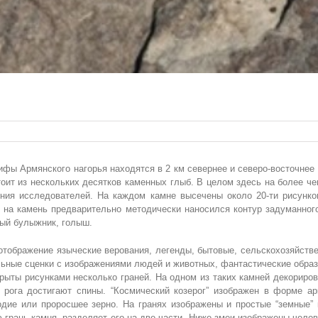
фы Армянского нагорья находятся в 2 км севернее и северо-восточнее 
оит из нескольких десятков каменных глыб. В целом здесь на более ч
ения исследователей. На каждом камне высечены около 20-ти рисун
 на камень предварительно методически наносился контур задуманного
ый булыжник, голыш.
тображение языческие верования, легенды, бытовые, сельскохозяйстве
ьные сценки с изображениями людей и животных, фантастические образы,
рыты рисунками несколько граней. На одном из таких камней декорирова
е рога достигают спины. “Космический козерог” изображен в форме а
одие или проросшее зерно. На гранях изображены и простые “земные”
грань камня, разделяет его на две части. Ниже змеи изображены челов