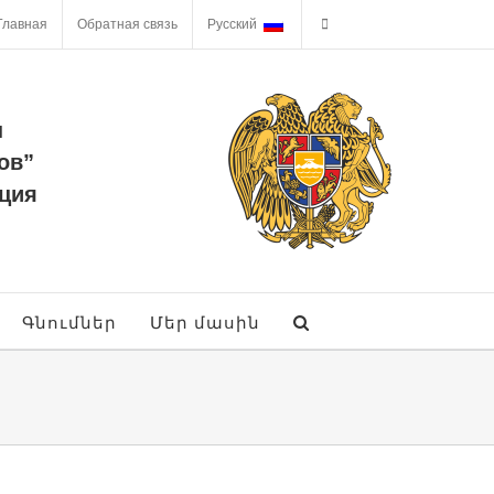
Главная
Обратная связь
Русский
ы
ов”
ция
Գնումներ
Մեր մասին