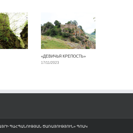
«ДЕВИЧЬЯ КРЕПОСТЬ»
17/11/2023
ՎԱՅՐԻ ՊԱՀՊԱՆՈՒԹՅԱՆ ԾԱՌԱՅՈՒԹՅՈՒՆ» ՊՈԱԿ