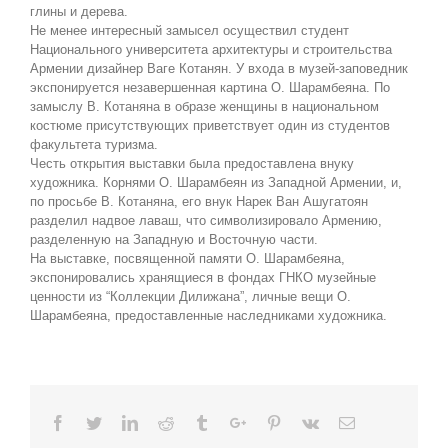
глины и дерева.
Не менее интересный замысел осуществил студент
Национального университета архитектуры и строительства
Армении дизайнер Ваге Котанян. У входа в музей-заповедник
экспонируется незавершенная картина О. Шарамбеяна. По
замыслу В. Котаняна в образе женщины в национальном
костюме присутствующих приветствует один из студентов
факультета туризма.
Честь открытия выставки была предоставлена внуку
художника. Корнями О. Шарамбеян из Западной Армении, и,
по просьбе В. Котаняна, его внук Нарек Ван Ашугатоян
разделил надвое лаваш, что символизировало Армению,
разделенную на Западную и Восточную части.
На выставке, посвященной памяти О. Шарамбеяна,
экспонировались хранящиеся в фондах ГНКО музейные
ценности из “Коллекции Дилижана”, личные вещи О.
Шарамбеяна, предоставленные наследниками художника.
Facebook
Twitter
Linkedin
Reddit
Tumblr
Google+
Pinterest
Vk
Email