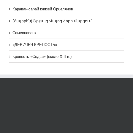
Караван-сарай князей Орбелянов
(Հայերեն) Շրջայց Վայոց ձորի մարզում
Самсонаванк
«ДЕВИЧЬЯ КРЕПОСТЬ»
Крепость «Седви» (около XIII в.)