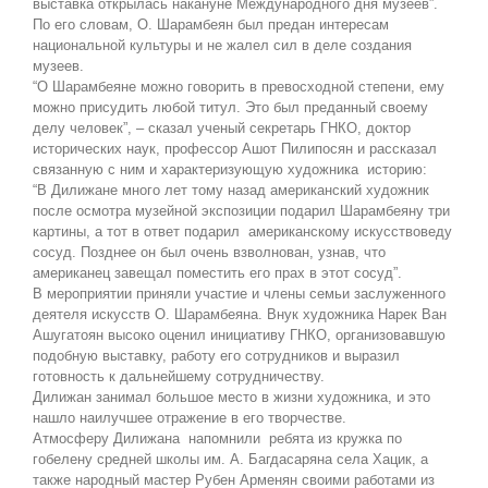
выставка открылась накануне Международного дня музеев”.
По его словам, О. Шарамбеян был предан интересам
национальной культуры и не жалел сил в деле создания
музеев.
“О Шарамбеяне можно говорить в превосходной степени, ему
можно присудить любой титул. Это был преданный своему
делу человек”, – сказал ученый секретарь ГНКО, доктор
исторических наук, профессор Ашот Пилипосян и рассказал
связанную с ним и характеризующую художника историю:
“В Дилижане много лет тому назад американский художник
после осмотра музейной экспозиции подарил Шарамбеяну три
картины, а тот в ответ подарил американскому искусствоведу
сосуд. Позднее он был очень взволнован, узнав, что
американец завещал поместить его прах в этот сосуд”.
В мероприятии приняли участие и члены семьи заслуженного
деятеля искусств О. Шарамбеяна. Внук художника Нарек Ван
Ашугатоян высоко оценил инициативу ГНКО, организовавшую
подобную выставку, работу его сотрудников и выразил
готовность к дальнейшему сотрудничеству.
Дилижан занимал большое место в жизни художника, и это
нашло наилучшее отражение в его творчестве.
Атмосферу Дилижана напомнили ребята из кружка по
гобелену средней школы им. А. Багдасаряна села Хацик, а
также народный мастер Рубен Арменян своими работами из