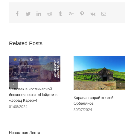
Facebook
Twitter
Linkedin
Reddit
Tumblr
Google+
Pinterest
Vk
Email
Related Posts
Человек в космической
бесконечности: «Пойдем в
Караван-сарай князей
«Зорац Карер»!
Орбелянов
01/08/2024
30/07/2024
Новостная Лента