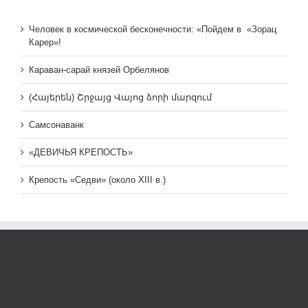
Человек в космической бесконечности: «Пойдем в «Зорац
Карер»!
Караван-сарай князей Орбелянов
(Հայերեն) Շրջայց Վայոց ձորի մարզում
Самсонаванк
«ДЕВИЧЬЯ КРЕПОСТЬ»
Крепость «Седви» (около XIII в.)