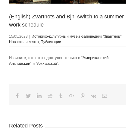
(English) Zvartnots and Bjni switch to a summer
work schedule
15/05/2023
|
Историко-культурный музей -заповедник “Звартноц”
,
Новостная лента
,
Публикации
Извините, этот техт доступен только в “
Американский
Английский
” и “
Амхарский
”.
Facebook
Twitter
Linkedin
Reddit
Tumblr
Google+
Pinterest
Vk
Email
Related Posts