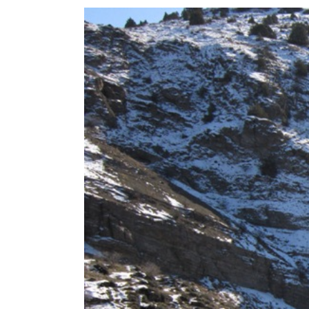
View
Larger
Image