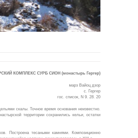
КИЙ КОМПЛЕКС СУРБ СИОН (монастырь Гергер)
марз Вайоц дзор
с. Гергер
гос. список, N 9. 28. 20
щельями скалы. Точное время основания неизвестно.
настырской территории сохранились кельи, остатки
ков. Построена тесаными камнями. Композиционно