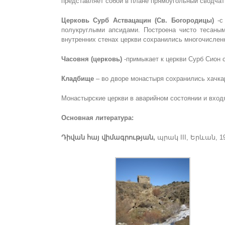
представляет собой в плане прямоугольный сводчаты
Церковь Сурб Аствацацин (Св. Богородицы)
-с
полукруглыми апсидами. Построена чисто тесаны
внутренних стенах церкви сохранились многочисленн
Часовня (церковь)
-примыкает к церкви Сурб Сион 
Кладбище
– во дворе монастыря сохранились хачкар
Монастырские церкви в аварийном состоянии и вход
Основная литература:
Դիվան հայ վիմագրության,
պրակ III, Երևան, 19