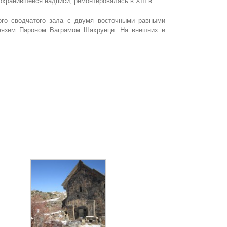
хранившейся надписи, ремонтировалась в XIII в.
ого сводчатого зала с двумя восточными равными
князем Пароном Ваграмом Шахрунци. На внешних и