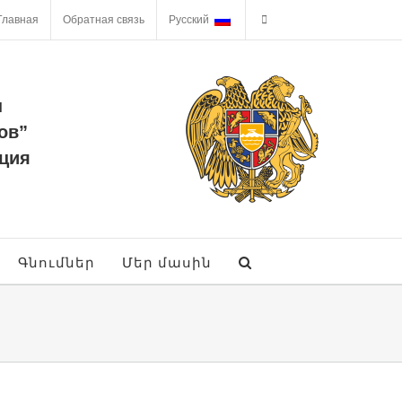
Главная
Обратная связь
Русский
ы
ов”
ция
Գնումներ
Մեր մասին