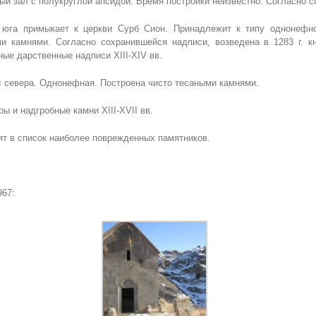
й зал с полукруглой апсидой. Время постройки неизвестно. Согласно со
 юга примыкает к церкви Сурб Сион. Принадлежит к типу однонефн
ми камнями. Согласно сохранившейся надписи, возведена в 1283 г. 
ые дарственные надписи XIII-XIV вв.
с севера. Однонефная. Построена чисто тесаными камнями.
ы и надгробные камни XIII-XVII вв.
ят в список наиболее поврежденных памятников.
67: