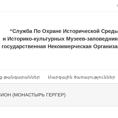
“Служба По Охране Исторической Сред
и Историко-культурных Музеев-заповедник
государственная Некоммерческая Организа
ոց-թանգարաններ
Մարզային ծառայություններ
ИОН (МОНАСТЫРЬ ГЕРГЕР)