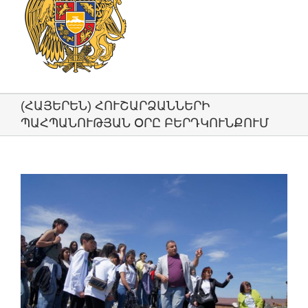
(ՀԱՅԵՐԵՆ) ՀՈՒՇԱՐՁԱՆՆԵՐԻ
ՊԱՀՊԱՆՈՒԹՅԱՆ ՕՐԸ ԲԵՐԴԿՈՒՆՔՈՒՄ
View
Larger
Image