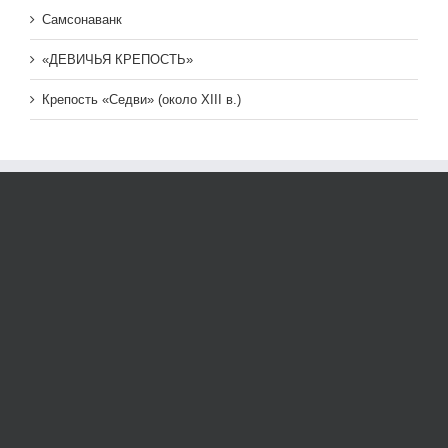
Самсонаванк
«ДЕВИЧЬЯ КРЕПОСТЬ»
Крепость «Седви» (около XIII в.)