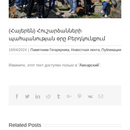
(Հայերեն) Հուշարձանների
պահպանության օրը Բերդկունքում
18/04/2024
|
Памятники Гегаркуникa
,
Новостная лента
,
Публикации
Извините, этот техт доступен только в “
Амхарский
”.
Facebook
Twitter
Linkedin
Reddit
Tumblr
Google+
Pinterest
Vk
Email
Related Posts