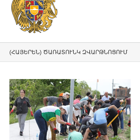
(ՀԱՅԵՐԵՆ) ԾԱՌԱՏՈՒՆԿ ԶՎԱՐԹՆՈՑՈՒՄ
View
Larger
Image