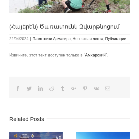
(Հայերեն) Ծառատունկ Զվարթնոցում
22/04/2024
|
Памятники Армавира
,
Новостная лента
,
Публикации
Извините, этот техт доступен только в “
Амхарский
”.
Facebook
Twitter
Linkedin
Reddit
Tumblr
Google+
Pinterest
Vk
Email
Related Posts