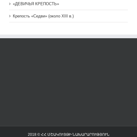
«ДЕВИЧЬЯ КРЕПОСТЬ»
Крепость «Седви» (около XIII в.)
2018 © ՀՀ ՄՇԱԿՈՒՅԹԻ ՆԱԽԱՐԱՐՈՒԹՅՈՒՆ