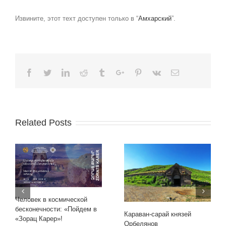
Извините, этот техт доступен только в “
Амхарский
”.
Facebook
Twitter
Linkedin
Reddit
Tumblr
Google+
Pinterest
Vk
Email
Related Posts
Человек в космической
бесконечности: «Пойдем в
Караван-сарай князей
«Зорац Карер»!
Орбелянов