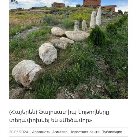
(Հայերեն) Ֆալոսատիպ կոթողները
տեղափոխվել են «Մեծամոր»
30/05/2024
|
Арагацотн
,
Армавир
,
Новостная лента
,
Публикации