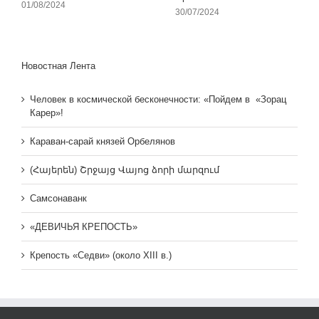
01/08/2024
30/07/2024
Новостная Лента
Человек в космической бесконечности: «Пойдем в «Зорац
Карер»!
Караван-сарай князей Орбелянов
(Հայերեն) Շրջայց Վայոց ձորի մարզում
Самсонаванк
«ДЕВИЧЬЯ КРЕПОСТЬ»
Крепость «Седви» (около XIII в.)