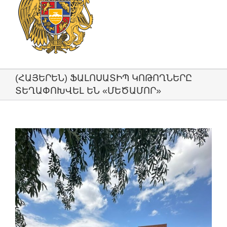
(ՀԱՅԵՐԵՆ) ՖԱԼՈՍԱՏԻՊ ԿՈԹՈՂՆԵՐԸ
ՏԵՂԱՓՈԽՎԵԼ ԵՆ «ՄԵԾԱՄՈՐ»
View
Larger
Image