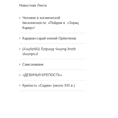
Новостная Лента
Человек в космической
бесконечности: «Пойдем в «Зорац
Карер»!
Караван-сарай князей Орбелянов
(Հայերեն) Շրջայց Վայոց ձորի
մարզում
Самсонаванк
«ДЕВИЧЬЯ КРЕПОСТЬ»
Крепость «Седви» (около XIII в.)