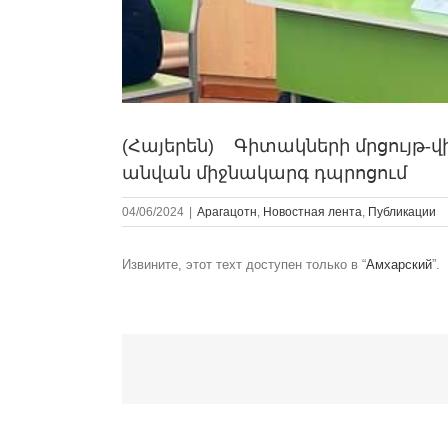
(Հայերեն) Գիտակների մրցույթ-
անվան միջնակարգ դպրոցում
04/06/2024
|
Арагацотн
,
Новостная лента
,
Публикации
Извините, этот техт доступен только в “
Амхарский
”.