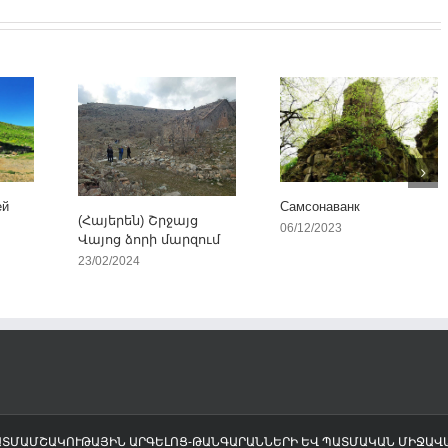
ей
Самсонаванк
(Հայերեն) Շրջայց
06/12/2023
Վայոց ձորի մարզում
23/02/2024
ՊԱՏՄԱՄՇԱԿՈՒԹԱՅԻՆ ԱՐԳԵԼՈՑ-ԹԱՆԳԱՐԱՆՆԵՐԻ ԵՎ ՊԱՏՄԱԿԱՆ ՄԻՋԱ