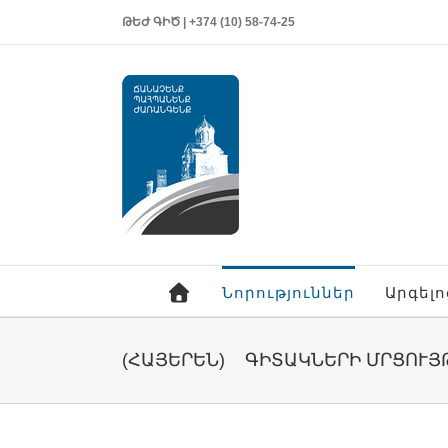
ԹԵԺ ԳԻԾ | +374 (10) 58-74-25
Նորություններ
Արգել
(ՀԱՅԵՐԵՆ) ԳԻՏԱԿՆԵՐԻ ՄՐՑՈՒՅ