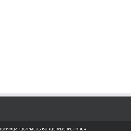
«ДЕВИЧЬЯ КРЕПОСТЬ»
17/11/2023
ՎԱՅՐԻ ՊԱՀՊԱՆՈՒԹՅԱՆ ԾԱՌԱՅՈՒԹՅՈՒՆ» ՊՈԱԿ