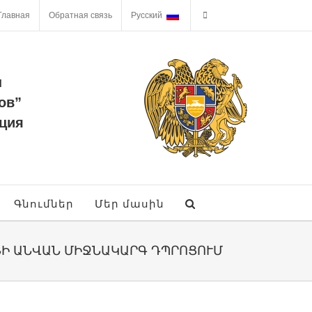
Главная
Обратная связь
Русский
ы
ов”
ция
Գնումներ
Մեր մասին
ՆԻ ԱՆՎԱՆ ՄԻՋՆԱԿԱՐԳ ԴՊՐՈՑՈՒՄ