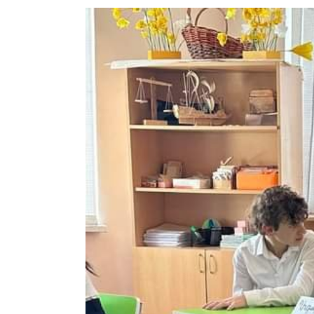
View
Larger
Image