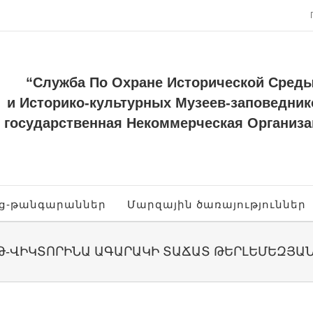
“Служба По Охране Исторической Сред
и Историко-культурных Музеев-заповедник
государственная Некоммерческая Организа
ոց-թանգարաններ
Մարզային ծառայություններ
Թ-ՎԻԿՏՈՐԻՆԱ ԱԳԱՐԱԿԻ ՏԱՃԱՏ ԹԵՐԼԵՄԵԶՅԱ