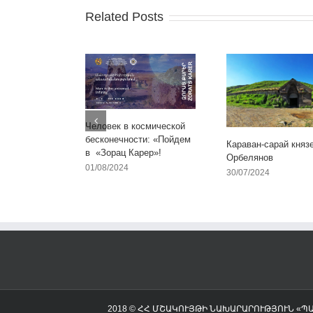
Related Posts
Человек в космической
бесконечности: «Пойдем
Караван-сарай княз
в «Зорац Карер»!
Орбелянов
01/08/2024
30/07/2024
2018 © ՀՀ ՄՇԱԿՈՒՅԹԻ ՆԱԽԱՐԱՐՈՒԹՅՈՒՆ «