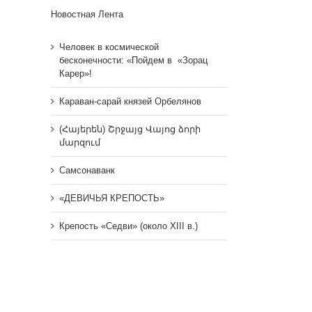
Новостная Лента
Человек в космической
бесконечности: «Пойдем в «Зорац
Карер»!
Караван-сарай князей Орбелянов
(Հայերեն) Շրջայց Վայոց ձորի
մարզում
Самсонаванк
«ДЕВИЧЬЯ КРЕПОСТЬ»
Крепость «Седви» (около XIII в.)