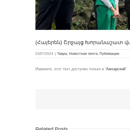
(Հայերեն) Շրջայց Խորանաշատ 
03/07/2024
|
Тавуш
,
Новостная лента
,
Публикации
Извините, этот техт доступен только в “
Амхарский
”.
Related Posts