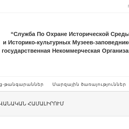
“Служба По Охране Исторической Сред
и Историко-культурных Музеев-заповедник
государственная Некоммерческая Организа
ոց-թանգարաններ
Մարզային ծառայություններ
 ՎԱՆԱԿԱՆ ՀԱՄԱԼԻՐՈՒՄ