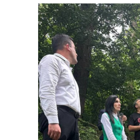
View
Larger
Image