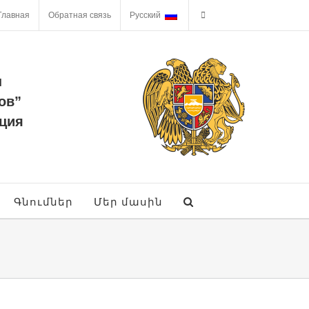
Главная
Обратная связь
Русский
ы
ов”
ция
Գնումներ
Մեր մասին