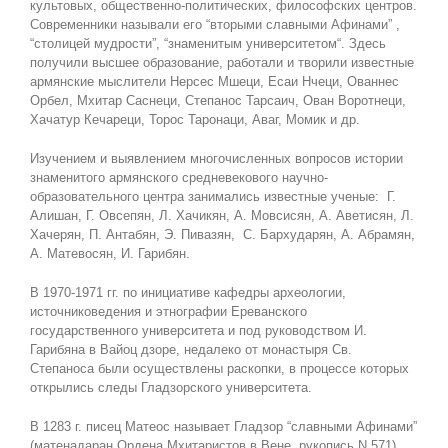
культовых, общественно-политических, философских центров.
Современники называли его “вторыми славными Афинами” ,
“столицей мудрости”, “знаменитым университетом“. Здесь
получили высшее образование, работали и творили известные
армянские мыслители Нерсес Мшеци, Есаи Нчеци, Ованнес
Орбел, Мхитар Саснеци, Степанос Тарсаич, Ован Воротнеци,
Хачатур Кечареци, Торос Таронаци, Аваг, Момик и др.
Изучением и выявлением многочисленных вопросов истории
знаменитого армянского средневекового научно-
образовательного центра занимались известные ученые: Г.
Алишан, Г. Овсепян, Л. Хачикян, А. Мовсисян, А. Аветисян, Л.
Хачерян, П. Антабян, Э. Пивазян, С. Бархударян, А. Абрамян,
А. Матевосян, И. Гарибян.
В 1970-1971 гг. по инициативе кафедры археологии,
источниковедения и этнографии Ереванского
государственного университета и под руководством И.
Гарибяна в Вайоц дзоре, недалеко от монастыря Св.
Степаноса были осуществлены раскопки, в процессе которых
открылись следы Гладзорского университета.
В 1283 г. писец Матеос называет Гладзор “славными Афинами”
(матенадаран Ордена Мхитаристов в Вене, рукопись N 571).