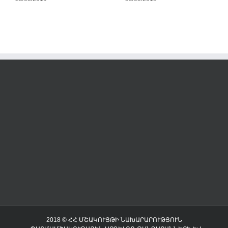
2018 © ՀՀ ՄՇԱԿՈՒՅԹԻ ՆԱԽԱՐԱՐՈՒԹՅՈՒՆ