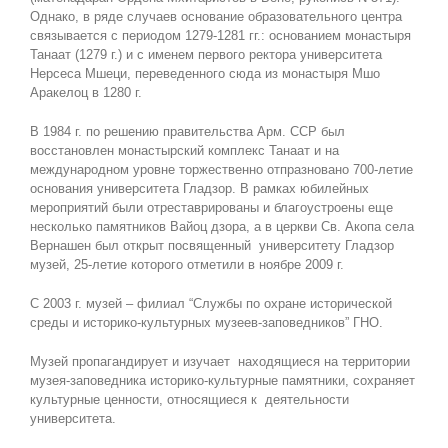
Однако, в ряде случаев основание образовательного центра
связывается с периодом 1279-1281 гг.: основанием монастыря
Танаат (1279 г.) и с именем первого ректора университета
Нерсеса Мшеци, переведенного сюда из монастыря Мшо
Аракелоц в 1280 г.
В 1984 г. по решению правительства Арм. ССР был
восстановлен монастырский комплекс Танаат и на
международном уровне торжественно отпразновано 700-летие
основания университета Гладзор. В рамках юбилейных
мероприятий были отреставрированы и благоустроены еще
несколько памятников Вайоц дзора, а в церкви Св. Акопа села
Вернашен был открыт посвященный университету Гладзор
музей, 25-летие которого отметили в ноябре 2009 г.
С 2003 г. музей – филиал “Службы по охране исторической
среды и историко-культурных музеев-заповедников” ГНО.
Музей пропагандирует и изучает находящиеся на территории
музея-заповедника историко-культурные памятники, сохраняет
культурные ценности, относящиеся к деятельности
университета.