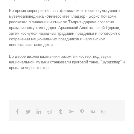
Во время мероприятия зав. филиалом историко-культурного
музея-заповедника «Университет Гладзор» Борис Кочарян
рассказал о значении и смысле Тъярнэндарача согласно
праздничному календарю Армянской Апостольской Церкви,
затем коснулся народных традиций праздника и поговорил о
сохранении национальных праздников и «армянском
воспитании» молодежи.
Во дворе школы школьники разожгли костер, под звуки
национальной музыки станцевали круговой танец “шурджпар” и
прыгали через костер.
Facebook
Twitter
Linkedin
Reddit
Tumblr
Google+
Pinterest
Vk
Email