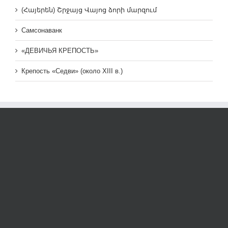
(Հայերեն) Շրջայց Վայոց ձորի մարզում
Самсонаванк
«ДЕВИЧЬЯ КРЕПОСТЬ»
Крепость «Седви» (около XIII в.)