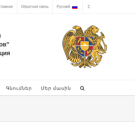
Главная
Обратная связь
Русский
ы
ов”
ция
Գնումներ
Մեր մասին