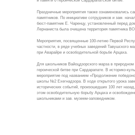
и памяти о героической Сардарапатской битве.
Праздничные мероприятия также ознаменовались са
памятников. По инициативе сотрудников и зам. нач
бюст-памятник E. Чаренцу, установленный перед д
Лернаниста была очищена территория памятника ВО
Мероприятия, посвященные 100-летию Первой Респуб
частности, в ряде учебных заведений Тавушского м
при Аварайре и освободительной борьбе Арцаха.
Для школьников Вайоцдзорского марза в природном
героической битве при Сардарапате. В историко-кул
мероприятие под названием «Продолжение победонос
школы №2 Ехегнадзора. В ходе открытого урока за
исторических событий, произошедших 100 лет назад
этом освободительную борьбу Арцаха и освобожден
школьниками и зав. музеем-заповедником.