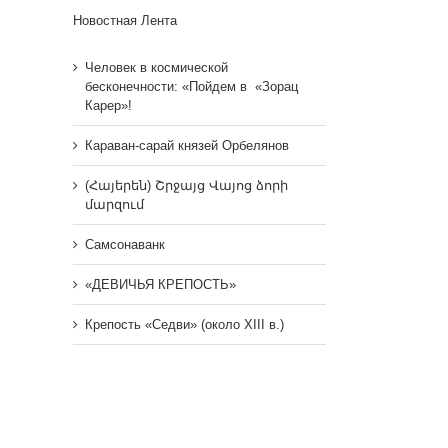
Новостная Лента
Человек в космической
бесконечности: «Пойдем в «Зорац
Карер»!
Караван-сарай князей Орбелянов
(Հայերեն) Շրջայց Վայոց ձորի
մարզում
Самсонаванк
«ДЕВИЧЬЯ КРЕПОСТЬ»
Крепость «Седви» (около XIII в.)