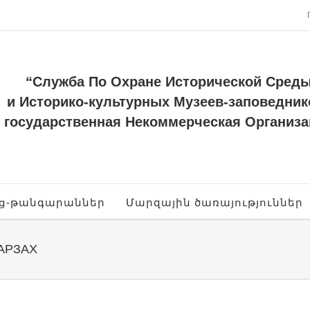
“Служба По Охране Исторической Сред
и Историко-культурных Музеев-заповедник
государственная Некоммерческая Организа
ոց-թանգարաններ
Մարզային ծառայություններ
АРЗАХ