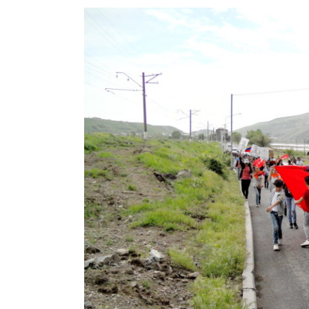
View
Larger
Image