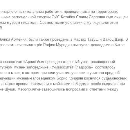
нитарно-очистительными работами, проведенными на территориях
альника региональной службы ОИС Котайка Славы Саргсяна был очищен
омом-музеем писателя. Совместными усилиями с муниципалитетом
В.
лики Армения, были также проведены в марзах Тавуш и Вайоц Дзор. В
арза зам. начальника р/с Рафик Мурадян выступил докладами о битве
 заповеднике «Арпи» был проведен открытый урок, посвященный
ьтурном музее- заповеднике «Университет Гладзора» состоялось
ного мая», в котором приняли участие ученики и учителя средней
ведующий музеем-заповедником Борис Кочарян коснулся судьбоносных
, а также провел параллели с майскими победами, особо выделив при
ие Шуши. Мероприятие завершилось вопросами и ответами между