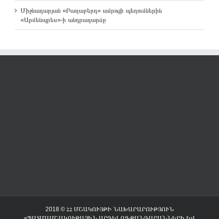
Միջնադարյան «Բաղաբերդ» ամրոցի պեղումներին
«Արմենպրես»-ի անդրադարձը
2018 © ՀՀ ՄՇԱԿՈՒՅԹԻ ՆԱԽԱՐԱՐՈՒԹՅՈՒՆ
«ՊԱՏՄԱՄՇԱԿՈՒԹԱՅԻՆ ԱՐԳԵԼՈՑ-ԹԱՆԳԱՐԱՆՆԵՐԻ ԵՎ