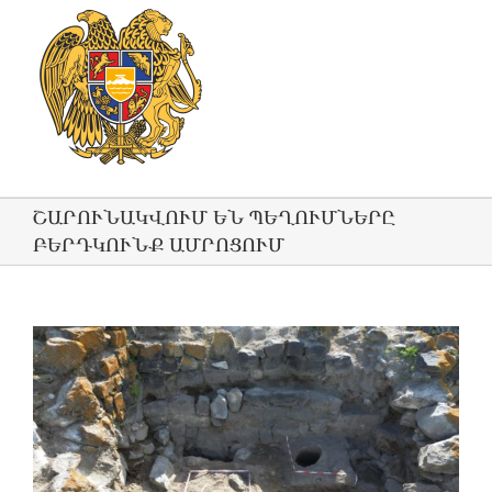
ՇԱՐՈՒՆԱԿՎՈՒՄ ԵՆ ՊԵՂՈՒՄՆԵՐԸ
ԲԵՐԴԿՈՒՆՔ ԱՄՐՈՑՈՒՄ
View
Larger
Image