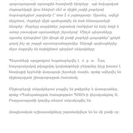
պարսպապատի արտաքին հատվածի հիմքերը
․
այն հսկայական
ժայռաբեկորի վրա հենված մեծ ու միջին չափի քարերով
հարմարեցված շարվածք է՝ մոտ 1 մ լայնությամբ։ Այստեղ, ավելի
ներքևում, ժայռերի միջև պահպանվել են նաև հենապատերի
հետքեր։ Քարերը տարիններ շարունակ ծածկված են եղել հողի և
ամուր բուսական արմատների շերտերով։ Մինչև պեղումները,
այստեղ նշմարվում էին միայն մի քանի քարերի գագաթներ՝ գրեթե
զուրկ ինչ որ շարքի տրամաբանությունից։ Ամրոցի պաիսպներից
ներս մաքրվել են նախկինում պեղված սենյակները։
Պեղումների արդյունքում հայտնաբերվել է մ․թ․ա․ 3-րդ
հազարամյակով թվագրվող կավանոթների բեկորներ ինչը խոսում է
հնավայրի երբեմնի վաղագույն շերտերի մասին, որոնք ավերվել են
միջնադարյան շինարարության ժամանակ։
Միջնաբերդի սենյակներում բացվել են թոնիրներ և վառարաններ,
որոնք «Պահպանության ծառայություն» ՊՈԱԿ-ի վերականգնող Ա․
Բաղդասարյանի կողմից տեղում ամրակայվել են։
Հնագիտական աշխատանքները շարունակվելու են ևս մի քանի օր։