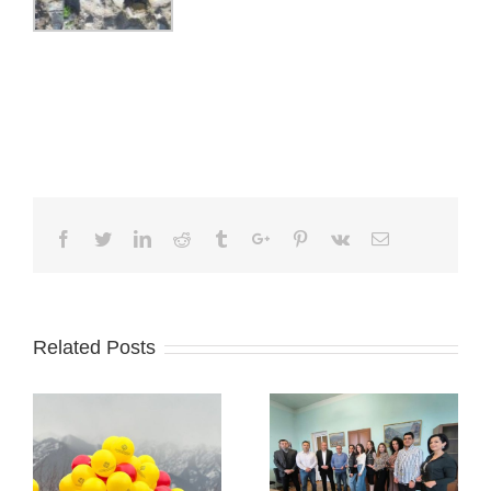
Facebook
Twitter
Linkedin
Reddit
Tumblr
Google+
Pinterest
Vk
Email
Related Posts