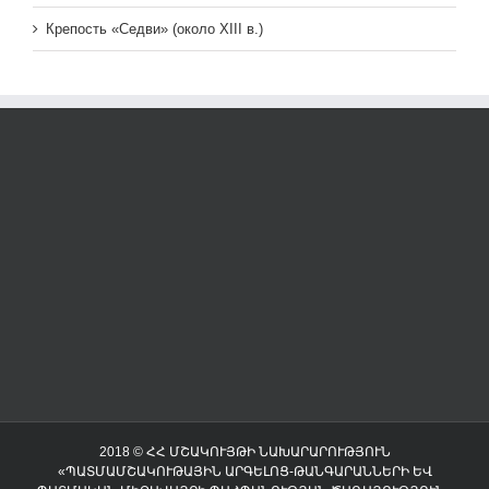
Крепость «Седви» (около XIII в.)
2018 © ՀՀ ՄՇԱԿՈՒՅԹԻ ՆԱԽԱՐԱՐՈՒԹՅՈՒՆ
«ՊԱՏՄԱՄՇԱԿՈՒԹԱՅԻՆ ԱՐԳԵԼՈՑ-ԹԱՆԳԱՐԱՆՆԵՐԻ ԵՎ