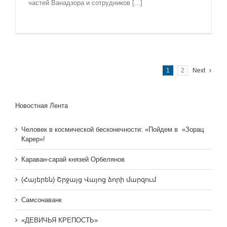
частей Ванадзора и сотрудников [...]
1
2
Next
Новостная Лента
Человек в космической бесконечности: «Пойдем в «Зорац
Карер»!
Караван-сарай князей Орбелянов
(Հայերեն) Շրջայց Վայոց ձորի մարզում
Самсонаванк
«ДЕВИЧЬЯ КРЕПОСТЬ»