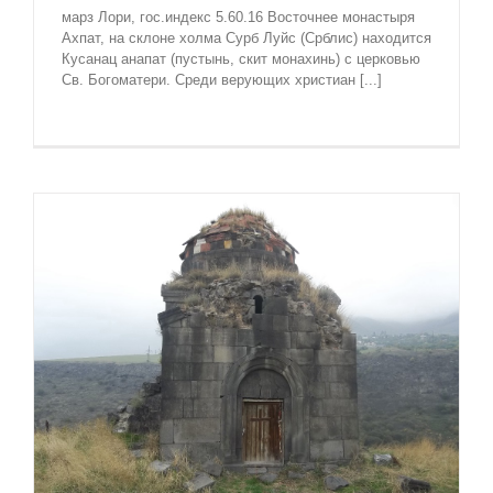
марз Лори, гос.индекс 5.60.16 Восточнее монастыря
Ахпат, на склоне холма Сурб Луйс (Срблис) находится
Кусанац анапат (пустынь, скит монахинь) с церковью
Св. Богоматери. Среди верующих христиан [...]