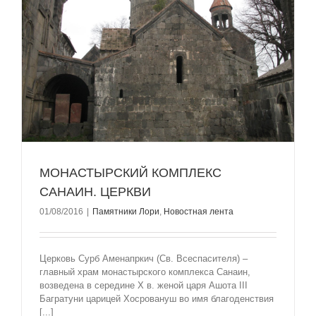
МОНАСТЫРСКИЙ КОМПЛЕКС
САНАИН. ЦЕРКВИ
01/08/2016
|
Памятники Лори
,
Новостная лента
Церковь Сурб Аменапркич (Св. Всеспасителя) –
главный храм монастырского комплекса Санаин,
возведена в середине Х в. женой царя Ашота III
Багратуни царицей Хосровануш во имя благоденствия
[...]