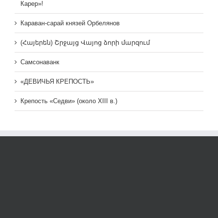
Карер»!
Караван-сарай князей Орбелянов
(Հայերեն) Շրջայց Վայոց ձորի մարզում
Самсонаванк
«ДЕВИЧЬЯ КРЕПОСТЬ»
Крепость «Седви» (около XIII в.)