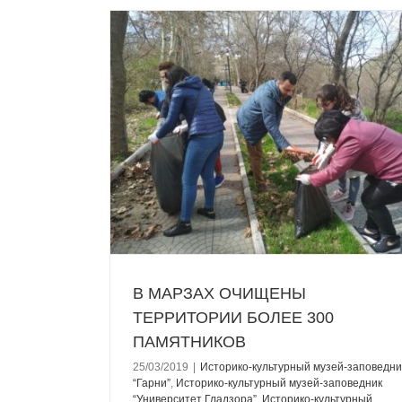
ОРИИ БОЛЕЕ
В
едник “Гарни”
аповедник
ПРАЗДНИЧНЫЕ МЕРОПРИЯТИЯ В М
о-культурный
Природо-исторический заповедник “Ар
ер””
Историко-
Историко-культурный музей-заповедн
тноц”
Историко-
“Университет Гладзорa”
Котайк
Новостна
ик “Мецамор”
ркуник
Котайк
еван
Новостная
В МАРЗАХ ОЧИЩЕНЫ
ТЕРРИТОРИИ БОЛЕЕ 300
ПАМЯТНИКОВ
25/03/2019
|
Историко-культурный музей-заповедни
“Гарни”
,
Историко-культурный музей-заповедник
“Университет Гладзорa”
,
Историко-культурный