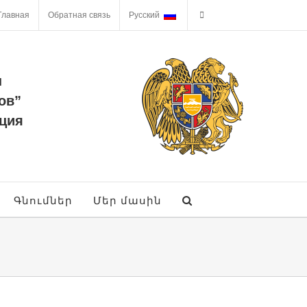
Главная
Обратная связь
Русский
ы
ов”
ция
Գնումներ
Մեր մասին