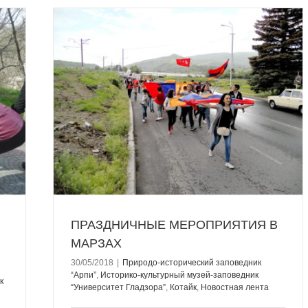
АРЗАХ
пи”
ик
я лента
ПРАЗДНИЧНЫЕ МЕРОПРИЯТИЯ В
МАРЗАХ
30/05/2018
|
Природо-исторический заповедник
“Арпи”
,
Историко-культурный музей-заповедник
к
“Университет Гладзорa”
,
Котайк
,
Новостная лента