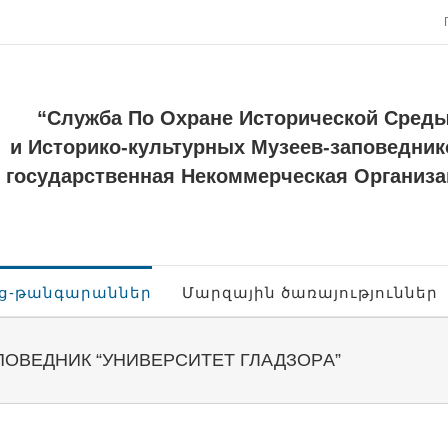
“Служба По Охране Исторической Сред
и Историко-культурных Музеев-заповедник
государственная Некоммерческая Организа
ոց-թանգարաններ
Մարզային ծառայություններ
ПОВЕДНИК “УНИВЕРСИТЕТ ГЛАДЗОРA”