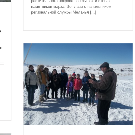
растительного покрова на крышах и стенах
памятников марза. Во главе с начальником
региональной службы Меланья [...]
О
к
ЗИМА В
ик
и
нта