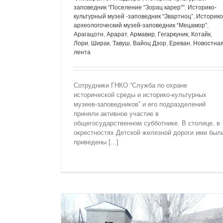
заповедник “Поселение “Зорац карер””
,
Историко-
культурный музей -заповедник “Звартноц”
,
Историко
археологоческий музей-заповедник “Мецамор”
,
Арагацотн
,
Арарат
,
Армавир
,
Гегаркуник
,
Котайк
,
Лори
,
Ширак
,
Тавуш
,
Вайоц Дзор
,
Ереван
,
Новостна
лента
Сотрудники ГНКО “Служба по охране
исторической среды и историко-культурных
музеев-заповедников” и его подразделений
приняли активное участие в
общегосударственном субботнике. В столице, в
окрестностях Детской железной дороги ими был
приведены [...]
МЕРОПРИЯТИЯ В ВАЙОЦ ДЗОРЕ
ПОСВЯЩЕННЫЕ МЕЖДУНАРОДНОМУ
МУЗЕЕВ
Природо-исторический заповедник “Ар
Историко-культурный музей-заповедн
“Университет Гладзорa”
Новостная ле