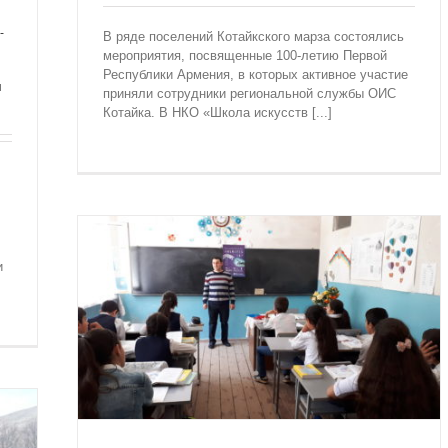
-
В ряде поселений Котайкского марза состоялись
мероприятия, посвященные 100-летию Первой
Республики Армения, в которых активное участие
я
приняли сотрудники региональной службы ОИС
Котайка. В НКО «Школа искусств [...]
и
,
 ДНЮ
пи”
ик
нта