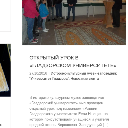
ОМ
ик
нта
ОТКРЫТЫЙ УРОК В
«ГЛАДЗОРСКОМ УНИВЕРСИТЕТЕ»
27/10/2016
|
Историко-культурный музей-заповедник
“Университет Гладзорa”
,
Новостная лента
В историко-культурном музее-заповеднике
«Гладзорский университет» был проведен
открытый урок под названием «Раввин
Гладзорского университета Есаи Ншеци», на
котором присутствовали учащиеся и учителя
средней школы Вернашена. Заведующий [...]
к