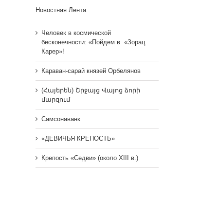
Новостная Лента
Человек в космической
бесконечности: «Пойдем в «Зорац
Карер»!
Караван-сарай князей Орбелянов
(Հայերեն) Շրջայց Վայոց ձորի
մարզում
Самсонаванк
«ДЕВИЧЬЯ КРЕПОСТЬ»
Крепость «Седви» (около XIII в.)