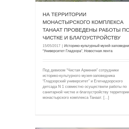
НА ТЕРРИТОРИИ
МОНАСТЫРСКОГО КОМПЛЕКСА
ТАНААТ ПРОВЕДЕНЫ РАБОТЫ П
ЧИСТКЕ И БЛАГОУСТРОЙСТВУ
15/05/2017
|
Историко-культурный музей-заповедни
“Университет Гладзорa”
,
Новостная лента
Под девизом “Чистая Армения” сотрудники
историко-культурного музея-заповедника
МЕРОПРИЯТИЕ В ТАНААТЕ НА ТЕМУ «
“Гладзорский университет” и Егегнадзорского
ЕХЕГНАДЗОРЕ»
детсада N 1 совместно осуществили работы по
Историко-культурный музей-заповедн
санитарной чистке и благоустройству территори
“Университет Гладзорa”
Новостная ле
монастырского комплекса Танаат. [...]