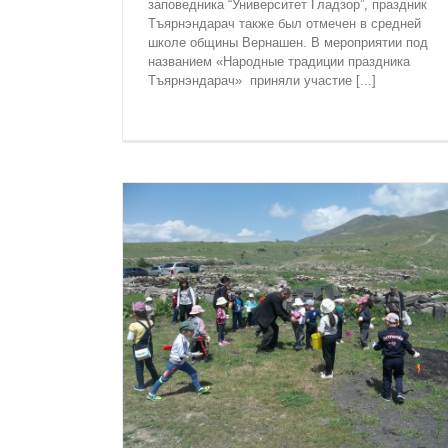
заповедника “Университет Гладзор”, праздник
Тъярнэндарач также был отмечен в средней
школе общины Вернашен. В мероприятии под
ПАМЯТНИКИ ВАЙОЦ ДЗОРА БЫЛИ О
названием «Народные традиции праздника
ОТ РАСТИТЕЛЬНОГО ПОКРОВА
Тъярнэндарач» приняли участие [...]
Историко-культурный музей-заповедн
“Университет Гладзорa”
Новостная ле
ЫРСКОГО
ЕНЫ РАБОТЫ
РОЙСТВУ
аповедник
тная лента