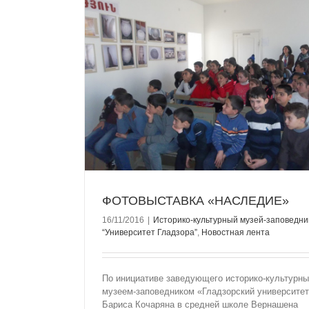
ЕДИЕ»
аповедник
тная лента
ФОТОВЫСТАВКА «НАСЛЕДИЕ»
16/11/2016
|
Историко-культурный музей-заповедни
“Университет Гладзорa”
,
Новостная лента
По инициативе заведующего историко-культурн
музеем-заповедником «Гладзорский университе
Бариса Кочаряна в средней школе Вернашена