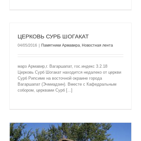
ЦЕРКОВЬ СУРБ ШОГАКАТ
04/05/2016
|
Памятники Армавира
,
Новостная лента
марз Армавир,г. Вагаршапат, гос.индекс 3.2.18
Церковь Сурб Шогакат находится недалеко от церкви
Сурб Рипсиме на восточной окраине города
Вагаршапат (Эчмиадзин). Вместе с Кафедральным
собором, церквами Сурб [...]