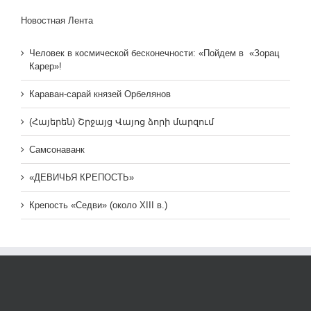
Новостная Лента
Человек в космической бесконечности: «Пойдем в «Зорац
Карер»!
Караван-сарай князей Орбелянов
(Հայերեն) Շրջայց Վայոց ձորի մարզում
Самсонаванк
«ДЕВИЧЬЯ КРЕПОСТЬ»
Крепость «Седви» (около XIII в.)