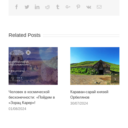
Facebook
Twitter
Linkedin
Reddit
Tumblr
Google+
Pinterest
Vk
Email
Related Posts
Человек в космической
Караван-сарай князей
бесконечности: «Пойдем в
Орбелянов
«Зорац Карер»!
30/07/2024
01/08/2024