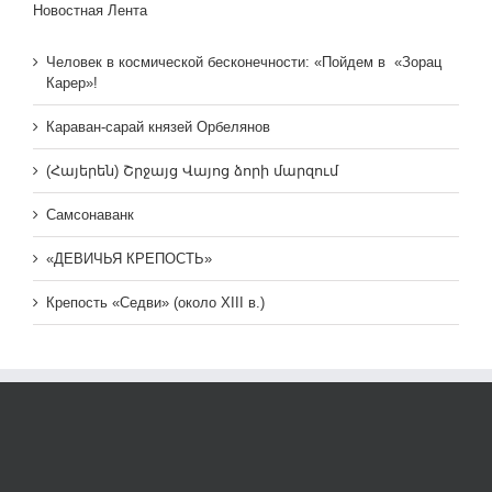
Новостная Лента
Человек в космической бесконечности: «Пойдем в «Зорац
Карер»!
Караван-сарай князей Орбелянов
(Հայերեն) Շրջայց Վայոց ձորի մարզում
Самсонаванк
«ДЕВИЧЬЯ КРЕПОСТЬ»
Крепость «Седви» (около XIII в.)