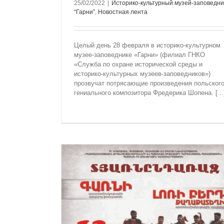
25/02/2022
|
Историко-культурный музей-заповедни
“Гарни”
,
Новостная лента
Целый день 28 февраля в историко-культурном
музее-заповеднике «Гарни» (филиал ГНКО
«Служба по охране исторической среды и
историко-культурных музеев-заповедников»)
прозвучат потрясающие произведения польског
гениального композитора Фредерика Шопена. [...
МЕТЯТ В
ЛОРИ БЕРД».
СРЕТЕНЬЕ ГОСПОДНЕ (TYARЕND A
едник “Гарни”
ОТМЕТИЛИ В ЗАПОВЕДНИКАХ «ГАРН