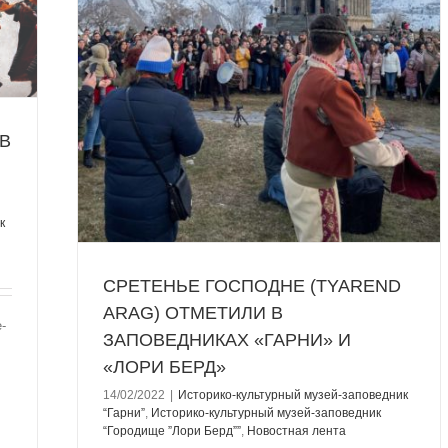
Гарни”
ородище
В
к
СРЕТЕНЬЕ ГОСПОДНЕ (TYARЕND
ARAG) ОТМЕТИЛИ В
-
ЗАПОВЕДНИКАХ «ГАРНИ» И
«ЛОРИ БЕРД»
14/02/2022
|
Историко-культурный музей-заповедник
“Гарни”
,
Историко-культурный музей-заповедник
“Городище ”Лори Берд””
,
Новостная лента