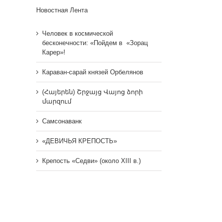
Новостная Лента
Человек в космической
бесконечности: «Пойдем в «Зорац
Карер»!
Караван-сарай князей Орбелянов
(Հայերեն) Շրջայց Վայոց ձորի
մարզում
Самсонаванк
«ДЕВИЧЬЯ КРЕПОСТЬ»
Крепость «Седви» (около XIII в.)