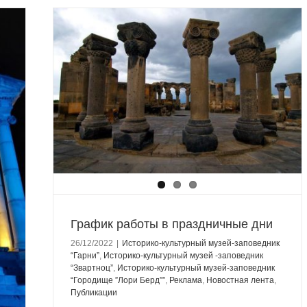
и
Гарни”
вартноц”
ородище
та
График работы в праздничные дни
26/12/2022
|
Историко-культурный музей-заповедник
“Гарни”
,
Историко-культурный музей -заповедник
“Звартноц”
,
Историко-культурный музей-заповедник
“Городище ”Лори Берд””
,
Реклама
,
Новостная лента
,
Публикации