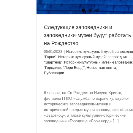
Следующие заповедники и
заповедники-музеи будут работать
на Рождество
05/01/2023
|
Историко-культурный музей-заповедни
“Гарни”
,
Историко-культурный музей -заповедник
“Звартноц”
,
Историко-культурный музей-заповедник
“Городище ”Лори Берд””
,
Новостная лента
,
Публикации
6 января, на Св.Рождество Иисуса Христа,
филиалы ГНКО «Служба по охране культурно-
исторических заповедников-музеев и
исторической среды» музеи-заповедники «Гарни
«Звартноц», а также культурно-исторические
Новогоднее освещение в Гарни
заповедники «Городище «Лори берд» [...]
Историко-культурный музей-заповедник “
Реклама
Новостная лента