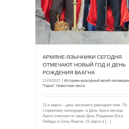
АРМЯНЕ-ЯЗЫЧНИКИ СЕГОДНЯ
ОТМЕЧАЮТ НОВЫЙ ГОД И ДЕНЬ
РОЖДЕНИЯ ВААГНА
21/03/2022
|
Историко-культурный музей-заповедни
“Гарни”
,
Новостная лента
21-е марта – день весеннего равноденствия. По
старинному календарю, в День Арега месяца
Арега отмечается также День Рождения Бога
СЕГОДНЯ ДЕНЬ РОЖДЕНИЯ ТОРО
Победы и Силы Ваагна. 21 марта в [...]
ТОРАМАНЯНА ПОСВЯТИВШЕГО ВСЮ 