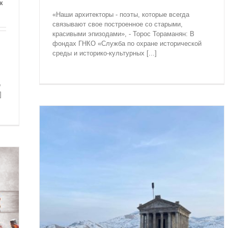
к
«Наши архитекторы - поэты, которые всегда
связывают свое построенное со старыми,
красивыми эпизодами», - Торос Тораманян: В
фондах ГНКО «Служба по охране исторической
среды и историко-культурных [...]
о
]
RAG)
И» И