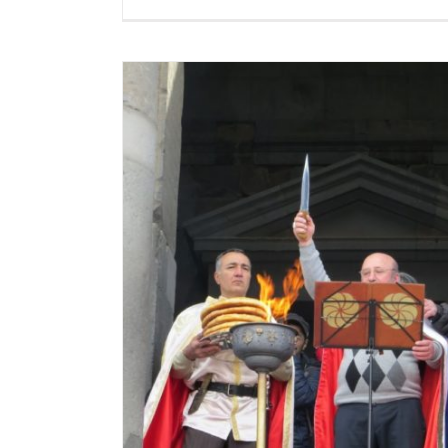
Я ОТМЕЧАЮТ
НИЯ ВААГНА
едник “Гарни”