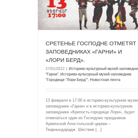
дник “Городище
«ЛОРИ БЕРД»
лента
Историко-культурный музей-заповедник “
Историко-культурный музей-заповедник “Г
”Лори Берд””
Новостная лента
СРЕТЕНЬЕ ГОСПОДНЕ ОТМЕТЯТ 
ЗАПОВЕДНИКАХ «ГАРНИ» И
«ЛОРИ БЕРД».
27/01/2022
|
Историко-культурный музей-заповедни
“Гарни”
,
Историко-культурный музей-заповедник
“Городище ”Лори Берд””
,
Новостная лента
13 февраля в 17:00 в историко-культурном музее
заповеднике «Гарни» и в историко-культурном
заповеднике «Крепость-городище Лори», будет
отмечаться один из Господних праздников
Армянской Апостольской церкви –
Теарнындарадж. Шествие [...]