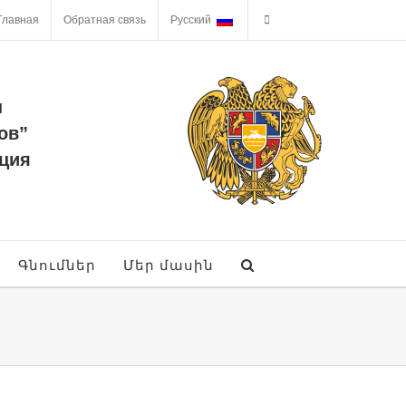
Главная
Обратная связь
Русский
ы
ов”
ция
Գնումներ
Մեր մասին