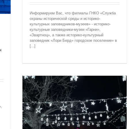
Информируем Вас, что филиалы ГНКО «Служба
охраны исторической среды и историко-
культурных заповедников-музеев» - историко-
культурные заповедники-музеи «Гарни»,
«Звартноц», а также историко-культурный
заповедник «Лори Берд» городское поселение» в
[...]
к
»,
Гарни”