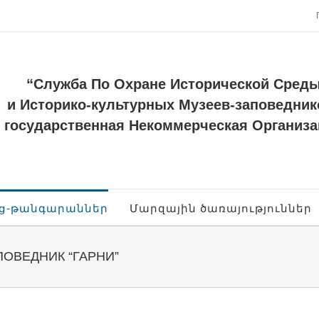
“Служба По Охране Исторической Сред
и Историко-культурных Музеев-заповедник
государственная Некоммерческая Организа
ոց-թանգարաններ
Մարզային ծառայություններ
ОВЕДНИК “ГАРНИ”