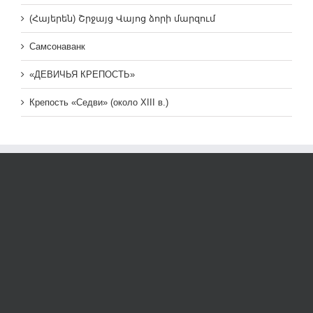
(Հայերեն) Շրջայց Վայոց ձորի մարզում
Самсонаванк
«ДЕВИЧЬЯ КРЕПОСТЬ»
Крепость «Седви» (около XIII в.)