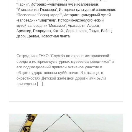
“Гарни”
,
Историко-культурный музей-заповедник
“Университет Гладзорa”
,
Историко-культурный заповедник
“Поселение “Зорац карер””
,
Историко-культурный музей
-заповедник “Звартноц”
,
Историко-археологоческий
музей-заповедник “Мецамор”
,
Арагацотн
,
Арарат
,
Армавир
,
Гегаркуник
,
Котайк
,
Лори
,
Ширак
,
Тавуш
,
Вайоц
Дзор
,
Ереван
,
Новостная лента
Сотрудники ГНКО “Служба по охране исторической
среды и историко-культурных музеев-заповедников” и
его подразделений приняли активное участие в
общегосударственном субботнике. В столице, в
окрестностях Детской железной дороги ими были
приведены [...]