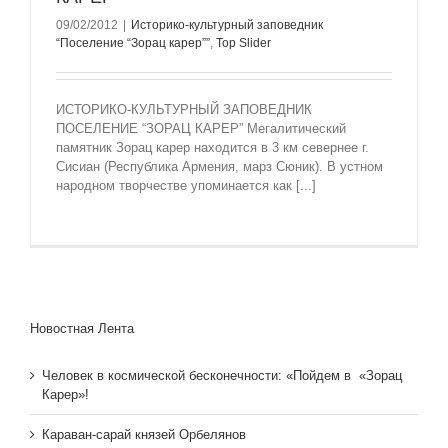
09/02/2012
|
Историко-культурный заповедник
“Поселение “Зорац карер””
,
Top Slider
ИСТОРИКО-КУЛЬТУРНЫЙ ЗАПОВЕДНИК
ПОСЕЛЕНИЕ “ЗОРАЦ КАРЕР” Мегалитический
памятник Зорац карер находится в 3 км севернее г.
Сисиан (Республика Армения, марз Сюник). В устном
народном творчестве упоминается как [...]
Новостная Лента
Человек в космической бесконечности: «Пойдем в «Зорац
Карер»!
Караван-сарай князей Орбелянов