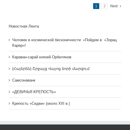
1
2
Next
Новостная Лента
Человек в космической бесконечности: «Пойдем в «Зорац
Карер»!
Караван-сарай князей Орбелянов
(Հայերեն) Շրջայց Վայոց ձորի մարզում
Самсонаванк
«ДЕВИЧЬЯ КРЕПОСТЬ»
Крепость «Седви» (около XIII в.)