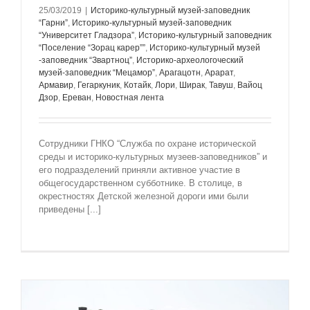
25/03/2019
|
Историко-культурный музей-заповедник
“Гарни”
,
Историко-культурный музей-заповедник
“Университет Гладзорa”
,
Историко-культурный заповедник
“Поселение “Зорац карер””
,
Историко-культурный музей
-заповедник “Звартноц”
,
Историко-археологоческий
музей-заповедник “Мецамор”
,
Арагацотн
,
Арарат
,
Армавир
,
Гегаркуник
,
Котайк
,
Лори
,
Ширак
,
Тавуш
,
Вайоц
Дзор
,
Ереван
,
Новостная лента
Сотрудники ГНКО “Служба по охране исторической
среды и историко-культурных музеев-заповедников” и
его подразделений приняли активное участие в
общегосударственном субботнике. В столице, в
окрестностях Детской железной дороги ими были
приведены [...]