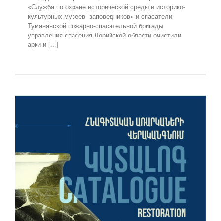
«Служба по охране исторической среды и историко-
культурных музеев- заповедников» и спасатели
Туманянской пожарно-спасательной бригады
управления спасения Лорийской области очистили
арки и [...]