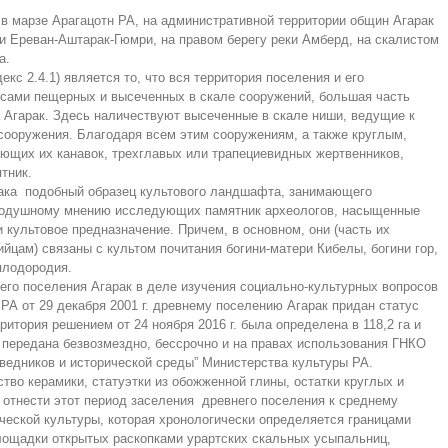
 в марзе Арагацотн РА, на административной территории общин Агарак
и Ереван-Аштарак-Гюмри, на правом берегу реки Амберд, на скалистом
а.
кс 2.4.1) является то, что вся территория поселения и его
ксами пещерных и высеченных в скале сооружений, большая часть
а Агарак. Здесь наличествуют высеченные в скале ниши, ведущие к
сооружения. Благодаря всем этим сооружениям, а также круглым,
ющих их канавок, трехглавых или трапециевидных жертвенников,
тник.
рака подобный образец культового ландшафта, занимающего
инодушному мнению исследующих памятник археологов, насыщенные
ультовое предназначение. Причем, в основном, они (часть их
ийцам) связаны с культом почитания богини-матери Кибелы, богини гор,
плодородия.
его поселения Агарак в деле изучения социально-культурных вопросов
А от 29 декабря 2001 г. древнему поселению Агарак придан статус
рритория решением от 24 ноября 2016 г. была определена в 118,2 га и
 передана безвозмездно, бессрочно и на правах использования ГНКО
оведников и исторической среды” Министерства культуры РА.
во керамики, статуэтки из обожженной глины, остатки круглых и
 отнести этот период заселения древнего поселения к среднему
ческой культуры, которая хронологически определяется границами
площадки открытых раскопками урартских скальных усыпальниц,