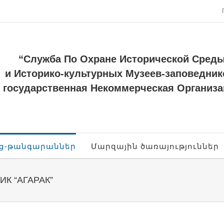
“Служба По Охране Исторической Сред
и Историко-культурных Музеев-заповедник
государственная Некоммерческая Организа
ոց-թանգարաններ
Մարզային ծառայություններ
К “АГАРАК”