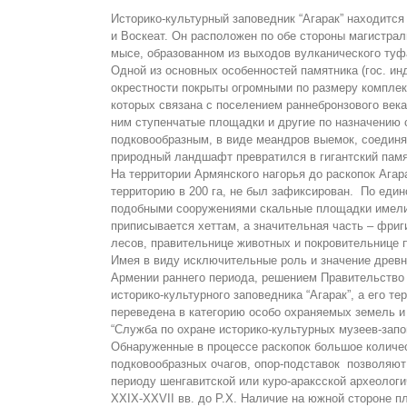
Историко-культурный заповедник “Агарак” находится
и Воскеат. Он расположен по обе стороны магистрал
мысе, образованном из выходов вулканического туф
Одной из основных особенностей памятника (гос. инде
окрестности покрыты огромными по размеру компле
которых связана с поселением раннебронзового век
ним ступенчатые площадки и другие по назначению 
подковообразным, в виде меандров выемок, соединя
природный ландшафт превратился в гигантский памя
На территории Армянского нагорья до раскопок Ага
территорию в 200 га, не был зафиксирован. По ед
подобными сооружениями скальные площадки имели к
приписывается хеттам, а значительная часть – фриг
лесов, правительнице животных и покровительнице 
Имея в виду исключительные роль и значение древн
Армении раннего периода, решением Правительство Р
историко-культурного заповедника “Агарак”, а его те
переведена в категорию особо охраняемых земель и
“Служба по охране историко-культурных музеев-зап
Обнаруженные в процессе раскопок большое количест
подковообразных очагов, опор-подставок позволяют
периоду шенгавитской или куро-араксской археологи
XXIX-XXVII вв. до Р.Х. Наличие на южной стороне 