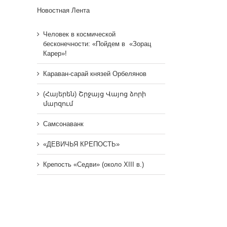
Новостная Лента
Человек в космической
бесконечности: «Пойдем в «Зорац
Карер»!
Караван-сарай князей Орбелянов
(Հայերեն) Շրջայց Վայոց ձորի
մարզում
Самсонаванк
«ДЕВИЧЬЯ КРЕПОСТЬ»
Крепость «Седви» (около XIII в.)