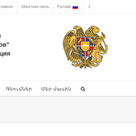
Главная
Обратная связь
Русский
ы
ов”
ция
Գնումներ
Մեր մասին