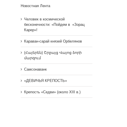
Новостная Лента
Человек в космической
бесконечности: «Пойдем в «Зорац
Карер»!
Караван-сарай князей Орбелянов
(Հայերեն) Շրջայց Վայոց ձորի
մարզում
Самсонаванк
«ДЕВИЧЬЯ КРЕПОСТЬ»
Крепость «Седви» (около XIII в.)