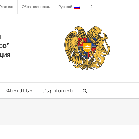
Главная
Обратная связь
Русский
ы
ов”
ция
Գնումներ
Մեր մասին