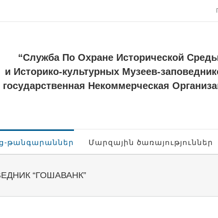
“Служба По Охране Исторической Сред
и Историко-культурных Музеев-заповедник
государственная Некоммерческая Организа
ոց-թանգարաններ
Մարզային ծառայություններ
ЕДНИК “ГОШАВАНК”